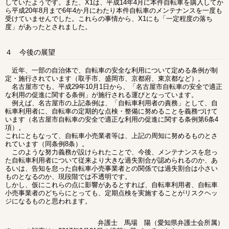
していたようです。また、X1は、平成14年4月に本件自転車を購入してか
ら平成20年8月まで6年4か月にわたり本件自転車のメンテナンスを一度も
受けていませんでした。これらの事情から、X1にも「一定程度の落ち
度」があったとされました。
４ 今後の展望
近年、一部の自治体で、自転車の安全な利用について定める条例が制
定・施行されています（取手市、盛岡市、京都府、東京都など）。
名古屋市でも、平成29年10月1日から、「名古屋市自転車の安全で適正
な利用の促進に関する条例」が施行される運びとなっています。
例えば、名古屋市の上記条例は、「自転車利用者の責務」として、自
転車利用者に、自転車の定期的な点検・整備に努めることを義務づけて
います（名古屋市自転車の安全で適正な利用の促進に関する条例第6条4
項）。
これにともなって、自転車小売業者等は、上記の周知に努めるものとさ
れています（同条例8条）。
このような努力義務が設けられたことで、今後、メンテナンスを怠っ
た自転車利用者について従来より大きな過失割合が認められるのか、あ
るいは、告知を怠った自転車小売事業者との関係では過失割合は小さい
ものとなるのか、現段階では不透明です。
しかし、仮にこれらの点に影響があるとすれば、自転車利用者、自転車
小売事業者のどちらにとっても、定期点検を実施することがリスクヘッ
ジになるものと思われます。
弁護士 馬場 陽（愛知県弁護士会所属）