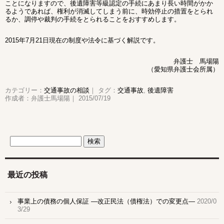
ことになりますので、後遺障害等級認定の手続にあまり長い時間がかか
るようであれば、権利が消滅してしまう前に、時効停止の措置をとられ
るか、調停や裁判の手続をとられることをおすすめします。
2015年7月21日現在の制度や法令に基づく解説です。
弁護士 馬場陽
（愛知県弁護士会所属）
カテゴリー：
交通事故の相談
｜ タグ：
交通事故
,
後遺障害
作成者：弁護士馬場陽｜ 2015/07/19
最近の投稿
事業上の債務の個人保証 ―改正民法（債権法）での変更点―
2020/0
3/29