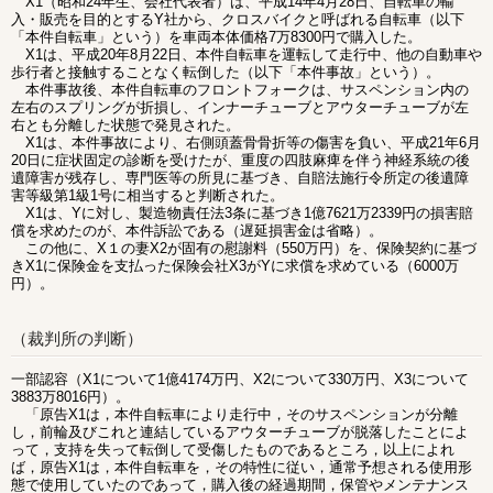
X1（昭和24年生、会社代表者）は、平成14年4月28日、自転車の輸
入・販売を目的とするY社から、クロスバイクと呼ばれる自転車（以下
「本件自転車」という）を車両本体価格7万8300円で購入した。
X1は、平成20年8月22日、本件自転車を運転して走行中、他の自動車や
歩行者と接触することなく転倒した（以下「本件事故」という）。
本件事故後、本件自転車のフロントフォークは、サスペンション内の
左右のスプリングが折損し、インナーチューブとアウターチューブが左
右とも分離した状態で発見された。
X1は、本件事故により、右側頭蓋骨骨折等の傷害を負い、平成21年6月
20日に症状固定の診断を受けたが、重度の四肢麻痺を伴う神経系統の後
遺障害が残存し、専門医等の所見に基づき、自賠法施行令所定の後遺障
害等級第1級1号に相当すると判断された。
X1は、Yに対し、製造物責任法3条に基づき1億7621万2339円の損害賠
償を求めたのが、本件訴訟である（遅延損害金は省略）。
この他に、X１の妻X2が固有の慰謝料（550万円）を、保険契約に基づ
きX1に保険金を支払った保険会社X3がYに求償を求めている（6000万
円）。
（裁判所の判断）
一部認容（X1について1億4174万円、X2について330万円、X3について
3883万8016円）。
「原告X1は，本件自転車により走行中，そのサスペンションが分離
し，前輪及びこれと連結しているアウターチューブが脱落したことによ
って，支持を失って転倒して受傷したものであるところ，以上によれ
ば，原告X1は，本件自転車を，その特性に従い，通常予想される使用形
態で使用していたのであって，購入後の経過期間，保管やメンテナンス