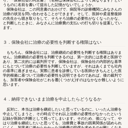
り、「医療照会の同意書」（名称は保険会社によって異なります）とい
うものに名前を書いて提出した記憶がないでしょうか。
保険会社は、この同意書のおかげで、病院等の診療機関にみなさんの
治療の状況を問い合わせることができます。そして、医師や柔道整復師
の先生から聴き取りをして、そろそろ治療の必要性がなくなったかな、
と判断したときに、みなさんに治療費の支払いの打ち切りを提案してい
ます。
３．保険会社に治療の必要性を判断する権限はない
もちろん、保険会社には、治療継続の必要性を判断する権限はありま
せん。治療継続の必要性を判断できるのは、第一次的には患者と医師で
あり、第二次的には裁判所です。保険会社は、保険会社の内部的な基準
にもとづいて治療の必要性を判断していますが、それはあくまでも社内
の基準に過ぎません。実際に患者を診療している医師がきちんとした医
学的根拠に基づいて治療の必要性を説明できるのであれば、後の裁判で
も、加害者や保険会社がこれを覆(くつがえ)すのはなかなか難しいように
思います。
４．納得できないまま治療を中止したらどうなるか
反対に、本当は治療を継続したいと思っているのに、いったん治療を
中止してしまうと、その時点でそれ以上治療の必要性がなかったという
記録が医師の判断として残ってしまいます。そのため、後になって、や
はり治療を継続したいと思っても、治療費と事故の因果関係が認められ
にくく、加害者に後からかかった治療費の賠償を求めるのが難しくなる