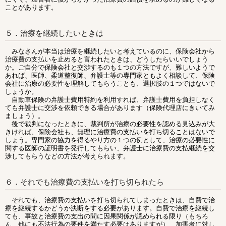
ことがあります。
５．治療を継続したいときは
みなさんが本当は治療を継続したいと考えているのに、保険会社から
治療費の支払いを止めると言われたときは、どうしたらいいでしょう
か。ご自分で保険会社と交渉するのも１つの方法ですが、難しいようで
あれば、医師、柔道整復師、弁護士等の専門家ともよく相談して、保険
会社に治療の必要性を理解してもらうことも、選択肢の１つではないで
しょうか。
自動車保険の弁護士費用特約を利用すれば、弁護士費用を負担しなく
ても弁護士に交渉を依頼できる場合があります（保険代理店にきいてみ
ましょう）。
後で裁判になったときに、裁判所が治療の必要性を認める見込みが大
きければ、保険会社も、無理に治療費の支払いを打ち切ることはないで
しょう。専門家の協力を得るやり方の１つの例として、治療の必要性に
関する医師の証明書を発行してもらい、弁護士に治療費の支払継続を交
渉してもらうなどの方法が考えられます。
６．それでも治療費の支払いを打ち切られたら
それでも、治療費の支払いを打ち切られてしまったときは、自費で治
療を継続するかどうか決断をする必要があります。自費で治療を継続し
ても、事故と治療費の支出の間に因果関係が認められる限り（もちろ
ん、他にも不法行為の要件を満たす必要はありますが）、加害者に対し