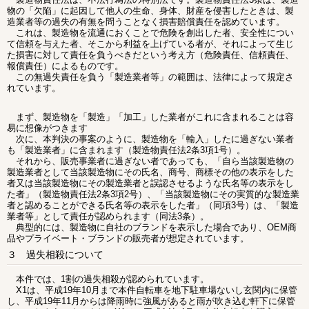
物の「欠陥」に起因して他人の生命、身体、財産を侵害したときは、製
造業者等の過失の有無を問うことなく損害賠償責任を認めています。
これは、製造物を流通におくことで危険を創出した者、安全性につい
て信頼を与えた者、そこから利益を上げている者が、それによって生じ
た損害に対して責任を負うべきだという考え方（危険責任、信頼責任、
報償責任）によるものです。
この無過失責任を負う「製造業者等」の範囲は、法律によって規定さ
れています。
まず、製造物を「製造」「加工」した業者がこれに含まれることは容
易に想像がつきます
次に、本判決の事案のように、製造物を「輸入」したに過ぎない業者
も「製造業者」に含まれます（製造物責任法2条3項1号）。
それから、販売事業者に過ぎない者であっても、「自ら当該製造物の
製造業者として当該製造物にその氏名、商号、商標その他の表示をした
者又は当該製造物にその製造業者と誤認させるような氏名等の表示をし
た者」（製造物責任法2条3項2号）、「当該製造物にその実質的な製造業
者と認めることができる氏名等の表示をした者」（同項3号）は、「製造
業者等」として責任が認められます（同法3条）。
典型的には、製造物に自社のブランドを表示した場合であり、OEM商
品やプライベート・ブランドの販売者が想定されています。
３ 過失相殺について
本件では、1割の過失相殺が認められています。
X1は、平成19年10月まで本件自転車を地下駐車場ないし玄関内に保管
し、平成19年11月からは降雨時に強風があると雨が吹き込む軒下に保管