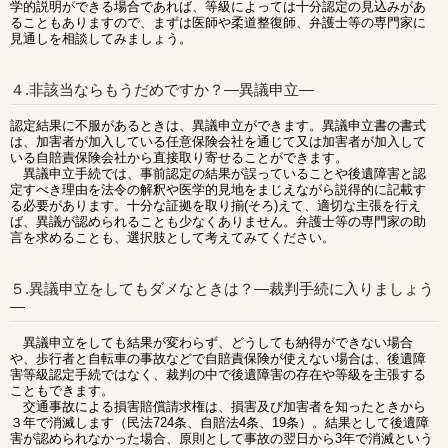
学的説明ができる場合であれば、等級によっては十分認定の見込みがあ
ることもありますので、まずは医師や柔道整復師、弁護士等の専門家に
見通しを相談してみましょう。
４.非該当ならもうだめですか？―異議申立―
認定結果に不服があるときは、異議申立ができます。異議申立書の書式
は、加害者が加入している任意保険会社を通じて又は加害者が加入して
いる自賠責保険会社から直接取り寄せることができます。
異議申立手続では、事前認定の結果が誤っていることや後遺障害と認
定すべき理由を法令の解釈や医学的見地をまじえながら説得的に記載す
る必要があります。十分な証拠を取り揃(そろ)えて、適切な主張を行え
ば、異議が認められることも少なくありません。弁護士等の専門家の助
言を求めることも、選択肢として考えてみてください。
５.異議申立をしてもダメなときは？―裁判手続に入りましょう
―
異議申立をしても結果が変わらず、どうしても納得ができない場合
や、歩行者と自転車の事故などで自賠責保険が使えない場合は、後遺障
害等級認定手続ではなく、裁判の中で後遺障害の存在や等級を主張する
こともできます。
交通事故による損害賠償請求権は、損害及び加害者を知ったときから
３年で消滅します（民法724条、自賠法4条、19条）。結果として後遺障
害が認められなかった場合、原則として事故の翌日から3年で消滅という