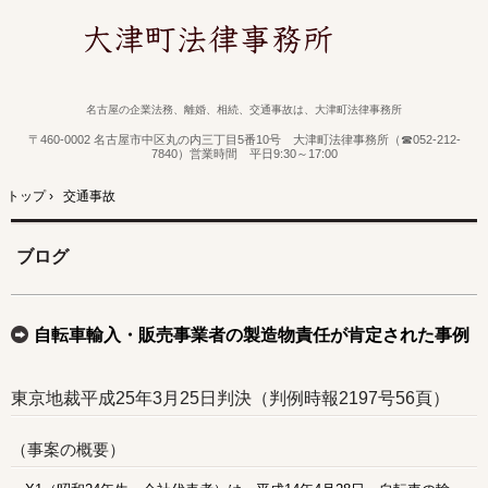
名古屋の企業法務、離婚、相続、交通事故は、大津町法律事務所
〒460-0002 名古屋市中区丸の内三丁目5番10号 大津町法律事務所（☎052-212-
7840）営業時間 平日9:30～17:00
トップ
›
交通事故
ブログ
自転車輸入・販売事業者の製造物責任が肯定された事例
東京地裁平成25年3月25日判決（判例時報2197号56頁）
（事案の概要）