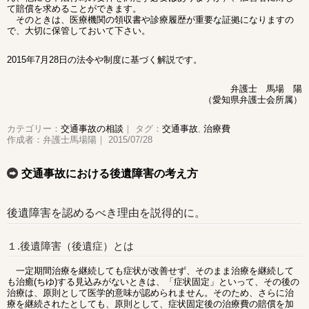
て賠償を求めることができます。
そのときは、医療機関の領収書や診療履歴が重要な証拠になりますの
で、大切に保管しておいて下さい。
2015年7月28日の法令や制度に基づく解説です。
弁護士 馬場 陽
（愛知県弁護士会所属）
カテゴリー：
交通事故の相談
｜ タグ：
交通事故
,
治療費
作成者：弁護士馬場陽｜ 2015/07/28
交通事故における後遺障害の考え方
後遺障害を認めるべき理由を説得的に。
１.後遺障害（後遺症）とは
一定期間治療を継続しても症状が改善せず、そのまま治療を継続して
も治癒(ちゆ)する見込みがないときは、「症状固定」といって、その後の
治療は、原則として医学的意味が認められません。そのため、さらに治
療を継続されたとしても、原則として、症状固定後の治療費の賠償を加