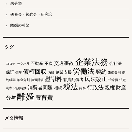
未分類
研修会・勉強会・研究会
離婚の相談
タグ
企業法務
交通事故
不動産
不貞
会社法
コロナ
セクハラ
労働法
債権回収
契約
保証
創業支援
倒産
内縁
婚姻費用
婚
慰謝料
民法改正
有責配偶者
約破棄
年金分割
後遺障害
治療費
法定
税法
行政法
消費者問題
親権
財産
相続
利率
消滅時効
給料
離婚
養育費
分与
メタ情報