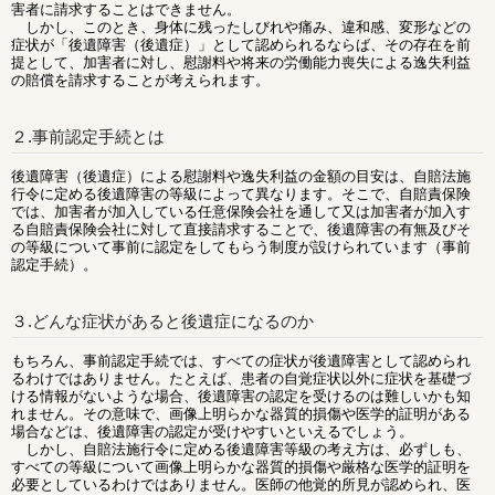
害者に請求することはできません。
しかし、このとき、身体に残ったしびれや痛み、違和感、変形などの
症状が「後遺障害（後遺症）」として認められるならば、その存在を前
提として、加害者に対し、慰謝料や将来の労働能力喪失による逸失利益
の賠償を請求することが考えられます。
２.事前認定手続とは
後遺障害（後遺症）による慰謝料や逸失利益の金額の目安は、自賠法施
行令に定める後遺障害の等級によって異なります。そこで、自賠責保険
では、加害者が加入している任意保険会社を通して又は加害者が加入す
る自賠責保険会社に対して直接請求することで、後遺障害の有無及びそ
の等級について事前に認定をしてもらう制度が設けられています（事前
認定手続）。
３.どんな症状があると後遺症になるのか
もちろん、事前認定手続では、すべての症状が後遺障害として認められ
るわけではありません。たとえば、患者の自覚症状以外に症状を基礎づ
ける情報がないような場合、後遺障害の認定を受けるのは難しいかも知
れません。その意味で、画像上明らかな器質的損傷や医学的証明がある
場合などは、後遺障害の認定が受けやすいといえるでしょう。
しかし、自賠法施行令に定める後遺障害等級の考え方は、必ずしも、
すべての等級について画像上明らかな器質的損傷や厳格な医学的証明を
必要としているわけではありません。医師の他覚的所見が認められ、医