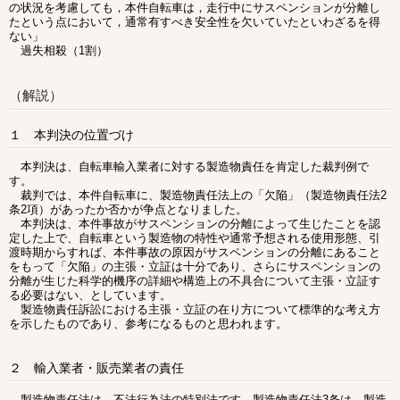
の状況を考慮しても，本件自転車は，走行中にサスペンションが分離し
たという点において，通常有すべき安全性を欠いていたといわざるを得
ない」
過失相殺（1割）
（解説）
１ 本判決の位置づけ
本判決は、自転車輸入業者に対する製造物責任を肯定した裁判例で
す。
裁判では、本件自転車に、製造物責任法上の「欠陥」（製造物責任法2
条2項）があったか否かが争点となりました。
本判決は、本件事故がサスペンションの分離によって生じたことを認
定した上で、自転車という製造物の特性や通常予想される使用形態、引
渡時期からすれば、本件事故の原因がサスペンションの分離にあること
をもって「欠陥」の主張・立証は十分であり、さらにサスペンションの
分離が生じた科学的機序の詳細や構造上の不具合について主張・立証す
る必要はない、
としています。
製造物責任訴訟における主張・立証の在り方について標準的な考え方
を示したものであり、参考になるものと思われます。
２ 輸入業者・販売業者の責任
製造物責任法は、不法行為法の特別法です。製造物責任法3条は、製造