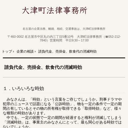
名古屋の企業法務、離婚、相続、交通事故は、大津町法律事務所
〒460-0002 名古屋市中区丸の内三丁目5番10号 大津町法律事務所（☎052-212-
7840）営業時間 平日9:30～17:00
トップ
›
企業の相談
›
請負代金、売掛金、飲食代の消滅時効
請負代金、売掛金、飲食代の消滅時効
１．いろいろな時効
みなさんは、「時効」という言葉をご存じでしょうか。刑事ドラマや
犯罪のニュースで話題になる「公訴時効」、物を一定の条件で一定の期
間占有しているとその物の所有権が取得できる「取得時効」など、様々
な種類の時効があります。
中でも、一定の状態で一定の期間が経過すると権利が消滅してしまう
「消滅時効」は、事業主のみなさんにとって、最も関心がある時効では
ないでしょうか。