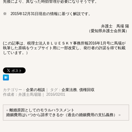
先後により、異なった時効管理が必要になりそうです。
※ 2015年12月31日現在の情報に基づく解説です。
弁護士 馬場 陽
（愛知県弁護士会所属）
(この記事は、税理士法人ＢＬＵＥＳＫＹ事務所報2016年1月号に馬場が
執筆した原稿をウェブサイト用に一部改変し、発行者の許諾を得て転載
しています。）
カテゴリー：
企業の相談
｜ タグ：
企業法務
,
債権回収
作成者：弁護士馬場陽｜ 2016/02/01
«
離婚原因としてのモラルハラスメント
婚姻費用はいつから請求できるか（過去の婚姻費用の支払義務）
»