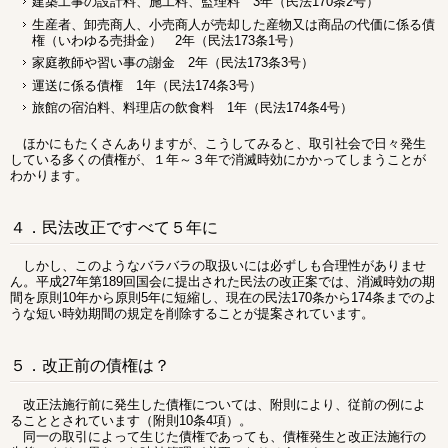
建築工事の設計料、施工料、監理料 3年（民法170条2号）
生産者、卸売商人、小売商人が売却した産物又は商品の代価に係る債
権（いわゆる売掛金） 2年（民法173条1号）
家庭教師や習い事の謝金 2年（民法173条3号）
運送に係る債権 1年（民法174条3号）
旅館の宿泊料、料理店の飲食料 1年（民法174条4号）
ほかにもたくさんありますが、こうしてみると、取引社会で日々発生
している多くの債権が、１年～３年で消滅時効にかかってしまうことが
わかります。
４．民法改正ですべて５年に
しかし、このようなバラバラの取扱いには必ずしも合理性がありませ
ん。平成27年第189回国会に提出された民法の改正案では、消滅時効の期
間を原則10年から原則5年に短縮し、現在の民法170条から174条までのよ
うな短い時効期間の規定を削除することが提案されています。
５．改正前の債権は？
改正法施行前に発生した債権については、附則により、従前の例によ
ることとされています（附則10条4項）。
同一の取引によって生じた債権であっても、債権発生と改正法施行の