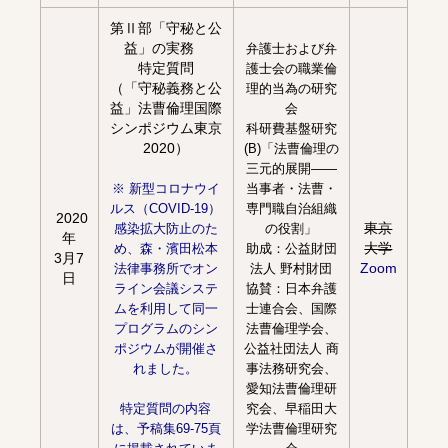
第Ⅱ部「守秘と公
益」の実務
弁護士および弁
特定質問
護士会の職業倫
（「守秘義務と公
理的当為の研究
益」法曹倫理国際
会
シンポジウム東京
科研費基盤研究
2020）
(B)「法曹倫理の
三元的展開――
※ 新型コロナウイ
当事者・法曹・
ルス（COVID-19）
専門職自治組織
2020
東京
感染拡大防止のた
の役割」
年
大学
め、森・濱田松本
助成：公益財団
3月7
Zoom
法律事務所でオン
法人 野村財団
日
ライン会議システ
協賛：日本弁護
ムを利用して同一
士連合会、国際
プログラムのシン
法曹倫理学会、
ポジウムが開催さ
公益社団法人 商
れました。
事法務研究会、
愛知法曹倫理研
特定質問の内容
究会、早稲田大
は、予稿集69-75頁
学法曹倫理研究