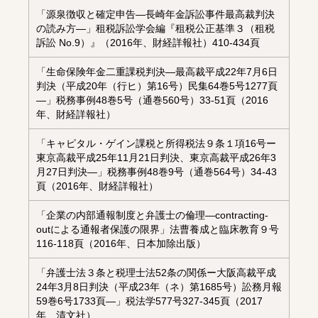
「源泉徴収と確定申告―長崎年金訴訟事件最高裁判決
の読み方―」租税訴訟学会編『租税公正基準３（租税
訴訟 No.9）』（2016年、財経詳報社）410-434頁
「生命保険年金二重課税判決―最高裁平成22年7月6日
判決（平成20年（行ヒ）第16号）民集64巻5号1277頁
―」税務事例48巻5号（通巻560号）33-51頁（2016
年、財経詳報社）
「キャピタル・ゲイン課税と所得税法９条１項16号ー
東京高裁平成25年11月21日判決、東京高裁平成26年3
月27日判決―」税務事例48巻9号（通巻564号）34-43
頁（2016年、財経詳報社）
「企業の内部通報制度と弁護士の倫理―contracting-
outによる通報者保護の限界」法曹養成と臨床教育９号
116-118頁（2016年、日本加除出版）
「弁護士法３条と税理士法52条の関係ー大阪高裁平成
24年3月8日判決（平成23年（ネ）第1685号）訟務月報
59巻6号1733頁―」税法学577号327-345頁（2017
年、清文社）