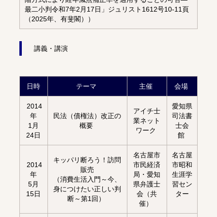
最二小判令和7年2月17日」ジュリスト1612号10-11頁
（2025年、有斐閣））
講義・講演
日時
テーマ
主催
会場
2014
愛知県
アイチ士
年
民法（債権法）改正の
司法書
業ネット
1月
概要
士会
ワーク
24日
館
名古屋市
名古屋
キッパリ断ろう！訪問
2014
市民経済
市昭和
販売
年
局・愛知
生涯学
（消費生活入門～今、
5月
県弁護士
習セン
身につけたい正しい判
15日
会（共
ター
断～第1回）
催）