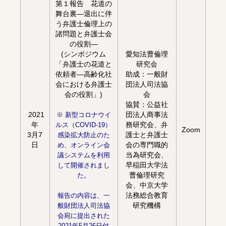
第１報告 花道の
舞台裏―退出に伴
う弁護士倫理上の
諸問題と弁護士会
の役割―
(シンポジウム
愛知法曹倫理
「弁護士の花道と
研究会
依頼者―高齢化社
助成：一般財
会における弁護士
団法人司法協
会の役割」)
会
協賛：公益社
2021
団法人商事法
※ 新型コロナウイ
年
務研究会、弁
ルス（COVID-19）
Zoom
3月7
護士と弁護士
感染拡大防止のた
日
会の専門職的
め、オンライン会
当為研究会、
議システムを利用
早稲田大学法
して開催されまし
曹倫理研究
た。
会、中京大学
法務総合教育
報告の内容は、一
研究機構
般財団法人司法協
会宛に提出された
2021年5月26日付