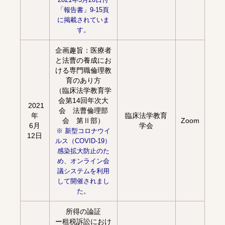
「報告書」9-15頁
に掲載されていま
す。
企画趣旨：医療者
と法曹の養成にお
ける専門職倫理教
育のあり方
（臨床法学教育学
会第14回年次大
2021
会 法曹倫理部
年
臨床法学教育
会 第Ⅱ部）
Zoom
6月
学会
※ 新型コロナウイ
12日
ルス（COVID-19）
感染拡大防止のた
め、オンライン会
議システムを利用
して開催されまし
た。
所得の論証
ー租税訴訟におけ