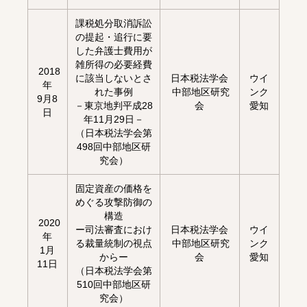
課税処分取消訴訟
の提起・追行に要
した弁護士費用が
雑所得の必要経費
2018
に該当しないとさ
日本税法学会
ウイ
年
れた事例
中部地区研究
ンク
9月8
－東京地判平成28
会
愛知
日
年11月29日－
（日本税法学会第
498回中部地区研
究会）
固定資産の価格を
めぐる攻撃防御の
構造
2020
ー司法審査におけ
日本税法学会
ウイ
年
る裁量統制の視点
中部地区研究
ンク
1月
からー
会
愛知
11日
（日本税法学会第
510回中部地区研
究会）