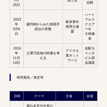
1月
護士会
会館
25日
ハート
2023
フルス
岐阜青年
年
裁判例からみた租税手
クエア
税理士連
9月8
続法の実務
ーG
盟
日
大研修
室
2024
名駅モ
アイチ士
年
土壌汚染地の時価を考
リシタ
業ネット
11月
える
ビル貸
ワーク
13日
会議室
研究報告／発言等
日時
テーマ
主催
会場
過払金充当合意の