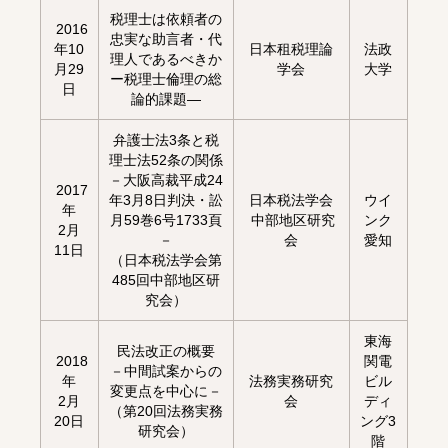
税理士は依頼者の
2016
忠実な助言者・代
年10
日本租税理論
法政
理人であるべきか
月29
学会
大学
ー税理士倫理の総
日
論的課題―
弁護士法3条と税
理士法52条の関係
－大阪高裁平成24
2017
年3月8日判決・訟
日本税法学会
ウイ
年
月59巻6号1733頁
中部地区研究
ンク
2月
－
会
愛知
11日
（日本税法学会第
485回中部地区研
究会）
東海
民法改正の概要
2018
関電
－中間試案からの
年
法務実務研究
ビル
変更点を中心に－
2月
会
ディ
（第20回法務実務
20日
ング3
研究会）
階