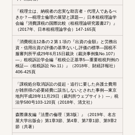
「税理士は、納税者の忠実な助言者・代理人であるべ
きか？―税理士倫理の展望と課題―」日本租税理論学
会編『消費課税の国際比較（租税理論研究叢書27）』
（2017年、日本租税理論学会）147-165頁
「消費税法12条の２第１項の『出資の金額』と労務出
資・信用出資の評価の基準ないし評価の標準―国税不
服審判所平成29年6月15日裁決（裁決事例集No.107）
―」租税訴訟学会編『租税公正基準5―重要租税判例の
検証―（租税訴訟 No.11）』（2018年、財経詳報社）
406-425頁
「課税処分取消訴訟の提起・追行に要した弁護士費用
が雑所得の必要経費に該当しないとされた事例―東京
地判平成28年11月29日（裁判所ウェブサイト）―」税
法学580号103-120頁（2018年、清文社）
森際康友編『法曹の倫理〔第3版〕』（2019年、名古
屋大学出版会）第1章3節、第4章、第7章1節、第9章2
節（共著）