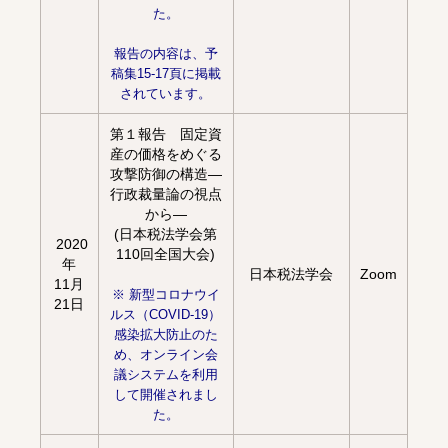
た。
報告の内容は、予
稿集15-17頁に掲載
されています。
第１報告 固定資
産の価格をめぐる
攻撃防御の構造―
行政裁量論の視点
から―
(日本税法学会第
2020
110回全国大会)
年
日本税法学会
Zoom
11月
※ 新型コロナウイ
21日
ルス（COVID-19）
感染拡大防止のた
め、オンライン会
議システムを利用
して開催されまし
た。