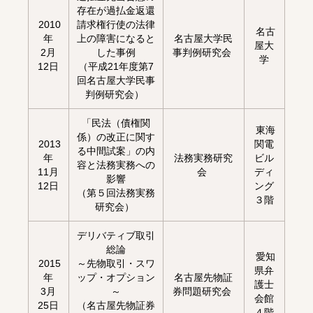
存在が過払金返還
2010
請求権行使の法律
名古
年
上の障害になると
名古屋大学民
屋大
2月
した事例
事判例研究会
学
12日
（平成21年度第7
回名古屋大学民事
判例研究会）
「民法（債権関
東海
係）の改正に関す
2013
関電
る中間試案」の内
年
法務実務研究
ビル
容と法務実務への
11月
会
ディ
影響
12日
ング
（第５回法務実務
３階
研究会）
デリバティブ取引
総論
愛知
2015
～先物取引・スワ
県弁
年
ップ・オプション
名古屋先物証
護士
3月
～
券問題研究会
会館
25日
（名古屋先物証券
４階