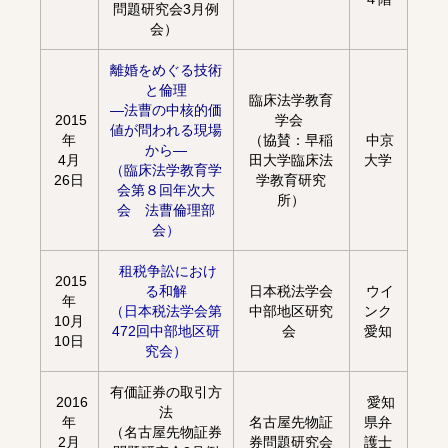
問題研究会3月例
会）
離婚をめぐる技術
と倫理
臨床法学教育
―法曹の中核的価
2015
学会
値が問われる現場
年
（協賛：早稲
中京
から―
4月
田大学臨床法
大学
（臨床法学教育学
26日
学教育研究
会第８回年次大
所）
会 法曹倫理部
会
）
租税争訟におけ
2015
日本税法学会
ウイ
る和解
年
（日本税法学会第
中部地区研究
ンク
10月
472回中部地区研
会
愛知
10日
究会
）
有価証券の取引方
2016
愛知
法
年
名古屋先物証
県弁
（名古屋先物証券
2月
券問題研究会
護士