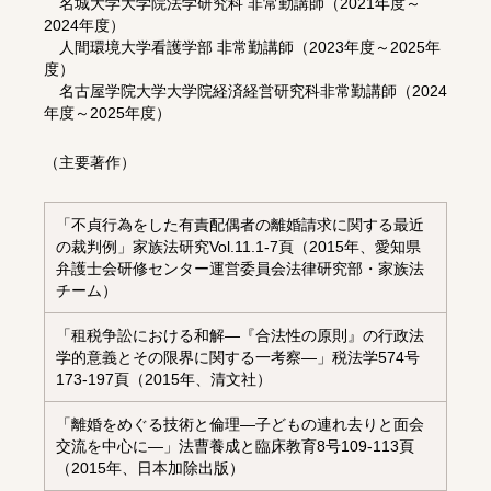
名城大学大学院法学研究科 非常勤講師（2021年度～
2024年度）
人間環境大学看護学部 非常勤講師（2023年度～2025年
度）
名古屋学院大学大学院経済経営研究科非常勤講師（2024
年度～2025年度）
（主要著作）
「不貞行為をした有責配偶者の離婚請求に関する最近
の裁判例」家族法研究Vol.11.1-7頁（2015年、愛知県
弁護士会研修センター運営委員会法律研究部・家族法
チーム）
「租税争訟における和解―『合法性の原則』の行政法
学的意義とその限界に関する一考察―」税法学574号
173-197頁（2015年、清文社）
「離婚をめぐる技術と倫理―子どもの連れ去りと面会
交流を中心に―」法曹養成と臨床教育8号109-113頁
（2015年、日本加除出版）