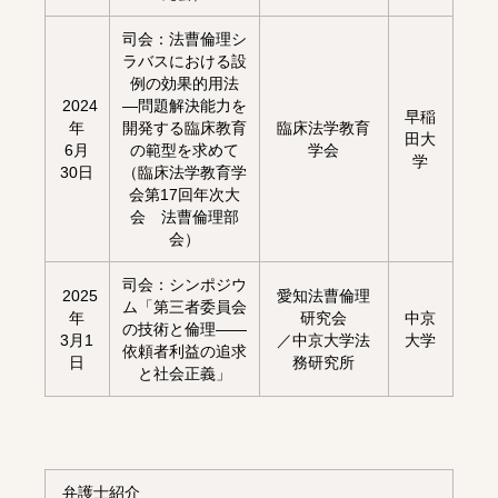
司会：法曹倫理シ
ラバスにおける設
例の効果的用法
2024
―問題解決能力を
早稲
年
開発する臨床教育
臨床法学教育
田大
6月
の範型を求めて
学会
学
30日
（臨床法学教育学
会第17回年次大
会 法曹倫理部
会）
司会：シンポジウ
2025
愛知法曹倫理
ム「第三者委員会
年
研究会
中京
の技術と倫理――
3月1
／中京大学法
大学
依頼者利益の追求
日
務研究所
と社会正義」
弁護士紹介