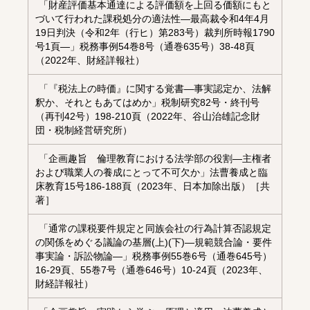
「財産評価基本通達による評価額を上回る価額にもと
づいて行われた課税処分の適法性—最高裁令和4年4月
19日判決（令和2年（行ヒ）第283号）裁判所時報1790
号1頁―」税務事例54巻8号（通巻635号）38-48頁
（2022年、財経詳報社）
「『税法上の時価』に関する覚書―事実認定か、法解
釈か、それともあてはめか」税制研究82号・終刊号
（再刊42号）198-210頁（2022年、谷山治雄記念財
団・税制経営研究所）
「企画趣旨 倫理教育における法学部の役割―主権者
および職業人の養成にとって不可欠か」法曹養成と臨
床教育15号186-188頁（2023年、日本加除出版）［共
著］
「通常の課税要件規定と同族会社の行為計算否認規定
の関係をめぐる議論の基層(上)(下)―規範競合論・要件
事実論・訴訟物論―」税務事例55巻6号（通巻645号）
16-29頁、55巻7号（通巻646号）10-24頁（2023年、
財経詳報社）