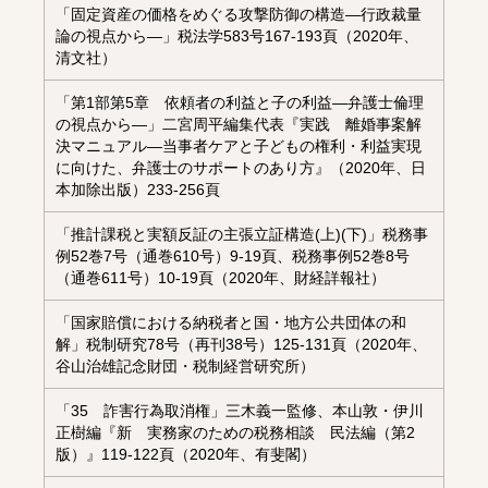
「固定資産の価格をめぐる攻撃防御の構造―行政裁量
論の視点から―」税法学583号167-193頁（2020年、
清文社）
「第1部第5章 依頼者の利益と子の利益―弁護士倫理
の視点から―」二宮周平編集代表『実践 離婚事案解
決マニュアル―当事者ケアと子どもの権利・利益実現
に向けた、弁護士のサポートのあり方』（2020年、日
本加除出版）233-256頁
「推計課税と実額反証の主張立証構造(上)(下)」税務事
例52巻7号（通巻610号）9‐19頁、税務事例52巻8号
（通巻611号）10-19頁（2020年、財経詳報社）
「国家賠償における納税者と国・地方公共団体の和
解」税制研究78号（再刊38号）125-131頁（2020年、
谷山治雄記念財団・税制経営研究所）
「35 詐害行為取消権」三木義一監修、本山敦・伊川
正樹編『新 実務家のための税務相談 民法編（第2
版）』119-122頁（2020年、有斐閣）