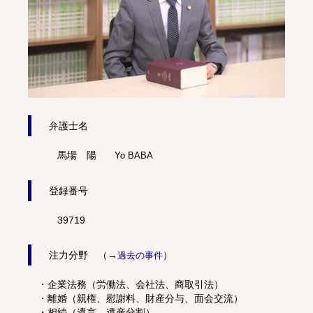
弁護士名
馬場 陽
Yo BABA
登録番号
39719
注力分野 （→
）
過去の事件
・企業法務（労働法、会社法、商取引法）
・離婚（親権、慰謝料、財産分与、面会交流）
・相続（遺言、遺産分割）