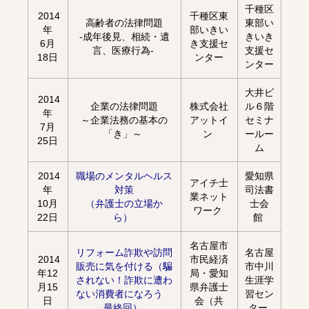
千種区
2014
千種区東
高齢者の法律問題
東部い
年
部いきい
-成年後見、相続・遺
きいき
6月
き支援セ
言、医療行為-
支援セ
18日
ンター
ンター
大井ビ
2014
企業の法律問題
株式会社
ル６階
年
～企業法務の基本の
アットイ
セミナ
7月
「き」～
ン
ールー
25日
ム
2014
職場のメンタルヘルス
愛知県
アイチ士
年
対策
司法書
業ネット
10月
（弁護士の立場か
士会
ワーク
22日
ら）
館
名古屋市
リフォーム詐欺や訪問
名古屋
2014
市民経済
販売に気を付ける（騙
市中川
年12
局・愛知
されない！詐欺に遭わ
生涯学
月15
県弁護士
ない消費者になろう
習セン
日
会（共
最終回）
ター