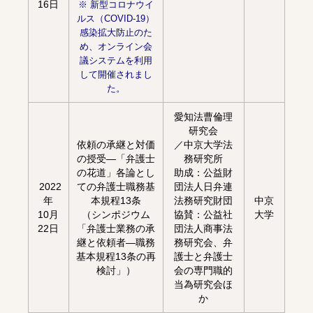
16日
※ 新型コロナウイ
ルス（COVID-19）
感染拡大防止のた
め、オンライン会
議システムを利用
して開催されまし
た。
愛知法曹倫理
研究会
依頼の承継と対価
／中京大学法
の授受―「弁護士
務研究所
の花道」各論とし
助成：公益財
2022
ての弁護士職務基
団法人日弁連
年
本規程13条
法務研究財団
中京
10月
（シンポジウム
協賛：公益社
大学
22日
「弁護士業務の承
団法人商事法
継と依頼者―職務
務研究会、
弁
基本規程13条の再
護士と弁護士
検討」）
会の専門職的
当為研究会ほ
か