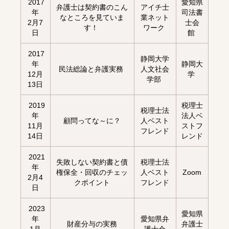
2017
愛知県
弁護士は契約書のこん
アイチ士
年
司法書
なところを見ていま
業ネット
2月7
士会
す！
ワーク
日
館
2017
静岡大学
年
静岡大
民法総論と弁護実務
人文社会
12月
学
学部
13日
2019
税理士
税理士法
年
法人ベ
顧問ってな～に？
人ベスト
11月
ストフ
フレンド
14日
レンド
2021
失敗しない契約書と債
税理士法
年
権保全・回収のチェッ
人ベスト
Zoom
2月4
クポイント
フレンド
日
2023
愛知県
年
愛知県弁
財産分与の実務
弁護士