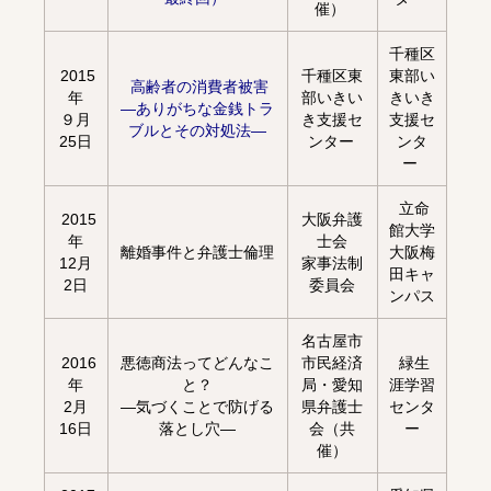
催）
千種区
2015
千種区東
東部い
高齢者の消費者被害
年
部いきい
きいき
―ありがちな金銭トラ
９月
き支援セ
支援セ
ブルとその対処法―
25日
ンター
ンタ
ー
立命
2015
大阪弁護
館大学
年
士会
離婚事件と弁護士倫理
大阪梅
12月
家事法制
田キャ
2日
委員会
ンパス
名古屋市
2016
悪徳商法ってどんなこ
市民経済
緑生
年
と？
局・愛知
涯学習
2月
―気づくことで防げる
県弁護士
センタ
16日
落とし穴―
会（共
ー
催）