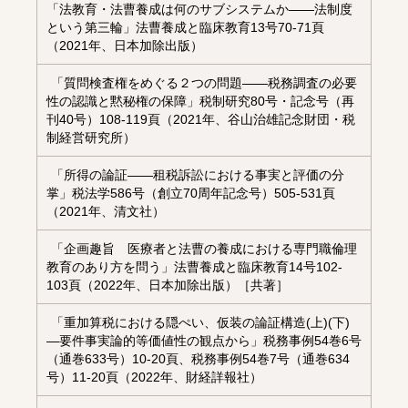
「法教育・法曹養成は何のサブシステムか――法制度
という第三輪」法曹養成と臨床教育13号70-71頁
（2021年、日本加除出版）
「質問検査権をめぐる２つの問題――税務調査の必要
性の認識と黙秘権の保障」税制研究80号・記念号（再
刊40号）108-119頁（2021年、谷山治雄記念財団・税
制経営研究所）
「所得の論証――租税訴訟における事実と評価の分
掌」税法学586号（創立70周年記念号）505-531頁
（2021年、清文社）
「企画趣旨 医療者と法曹の養成における専門職倫理
教育のあり方を問う」法曹養成と臨床教育14号102-
103頁（2022年、日本加除出版）［共著］
「重加算税における隠ぺい、仮装の論証構造(上)(下)
—要件事実論的等価値性の観点から」税務事例54巻6号
（通巻633号）10-20頁、税務事例54巻7号（通巻634
号）11-20頁（2022年、財経詳報社）