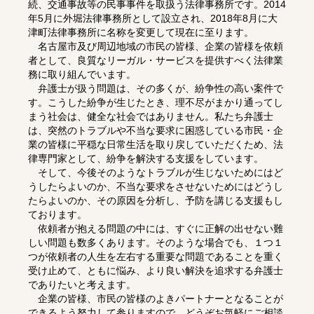
続、交通事故等の民事事件を取扱う法律事務所です。2014
年5月に外堀法律事務所として設立され、2018年8月に大
津町法律事務所に名称を変更して現在に至ります。
名古屋市及び周辺地域の市民の皆様、企業の皆様を依頼
者として、良質なリーガル・サービスを提供すべく法律業
務に取り組んでいます。
弁護士が扱う問題は、その多くが、紛争性の高い案件で
す。こうした紛争が生じたとき、理不尽がまかり通ってし
まう社会は、健全な社会ではありません。私たち弁護士
は、突然のトラブルや不当な要求に困惑している市民・企
業の皆様に平穏な日常生活を取り戻していただくため、法
律専門家として、紛争を解決する支援をしています。
そして、今後そのようなトラブルが生じないためにはど
うしたらよいのか、不当な要求をさせないためにはどうし
たらよいのか、その原因を分析し、予防を講じる支援もし
ております。
依頼者が抱える問題の中には、すぐに正解の出せない難
しい問題も数多くあります。そのような場合でも、１つ１
つが依頼者の人生を左右する重要な問題であることを重く
受け止めて、ともに悩み、より良い解決を追求する弁護士
でありたいと考えます。
企業の皆様、市民の皆様のよきパートナーとなることが
できるよう努力して参りますので、どうぞお気軽にご相談