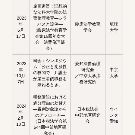
企画趣旨：理想的
な法科大学院の法
2023
曹倫理教育—シラ
年
バスと設例—
臨床法学教育
琉球
6月
（臨床法学教育学
学会
大学
17日
会第16回年次大
会 法曹倫理部
会）
司会：シンポジウ
2023
愛知法曹倫理
ム「公正と党派性
年
研究会
中京
の狭間で―弁護士
10月
／中京大学法
大学
が第三者的職務を
7日
務研究所
兼ねるとき」
税務訴訟における
処分理由の差替え
2024
―審判対象論から
日本税法会
ウイ
年
のアプローチ―
中部地区研究
ンク
2月
（日本税法学会第
会
愛知
10日
544回中部地区研
究会）