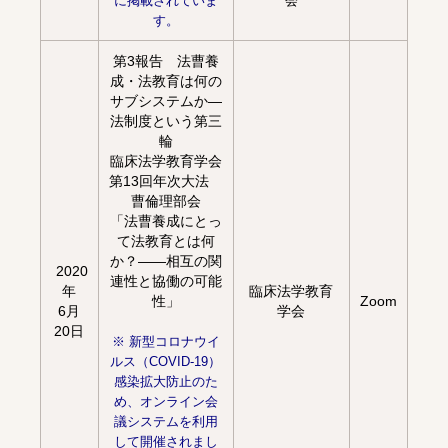
に掲載されていま
会
す。
第3報告 法曹養
成・法教育は何の
サブシステムか―
法制度という第三
輪
臨床法学教育学会
第13回年次大法
曹倫理部会
「法曹養成にとっ
て法教育とは何
か？――相互の関
2020
連性と協働の可能
年
臨床法学教育
性
」
Zoom
6月
学会
20日
※ 新型コロナウイ
ルス（COVID-19）
感染拡大防止のた
め、オンライン会
議システムを利用
して開催されまし