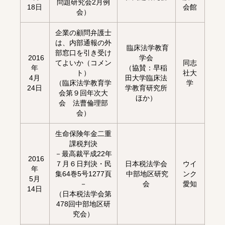
問題研究会2月例
18日
会館
会）
企業の顧問弁護士
は、内部通報の外
臨床法学教育
部窓口を引き受け
2016
学会
てよいか（コメン
同志
年
（協賛：早稲
ト）
社大
4月
田大学臨床法
（臨床法学教育学
学
24日
学教育研究所
会第９回年次大
ほか）
会 法曹倫理部
会）
生命保険年金二重
課税判決
－最高裁平成22年
2016
７月６日判決・民
日本税法学会
ウイ
年
集64巻5号1277頁
中部地区研究
ンク
5月
－
会
愛知
14日
（日本税法学会第
478回中部地区研
究会）