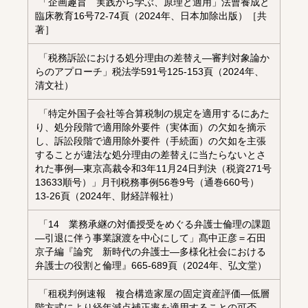
「企画趣旨 実践から学ぶ、原理と適用」法曹養成と
臨床教育16号72-74頁（2024年、日本加除出版）［共
著］
「税務訴訟における処分理由の差替え―審判対象論か
らのアプローチ」税法学591号125-153頁（2024年、
清文社）
「特定外国子会社等合算税制の規定を適用するにあた
り、処分段階で適用除外要件（実体面）の欠如を摘示
し、訴訟段階で適用除外要件（手続面）の欠如を主張
することが違法な処分理由の差替えに当たらないとさ
れた事例―東京高裁令和3年11月24日判決（税資271号
13633順号）」月刊税務事例56巻9号（通巻660号）
13-26頁（2024年、財経詳報社）
「14 業務承継の対価授受をめぐる弁護士倫理の課題
―引退に伴う事業譲渡を中心にして」髙中正彦＝石田
京子編『論究 新時代の弁護士―多様化社会における
弁護士の役割と倫理』665-689頁（2024年、弘文堂）
「租税判例速報 複合構造家屋の固定資産評価―低層
階方式により経年減点補正率を適用することの可否―