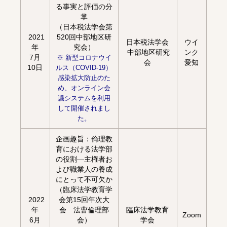
る事実と評価の分
掌
（日本税法学会第
2021
520回中部地区研
日本税法学会
ウイ
年
究会）
中部地区研究
ンク
7月
※ 新型コロナウイ
会
愛知
10日
ルス（COVID-19）
感染拡大防止のた
め、オンライン会
議システムを利用
して開催されまし
た。
企画趣旨：倫理教
育における法学部
の役割—主権者お
よび職業人の養成
にとって不可欠か
（臨床法学教育学
2022
会第15回年次大
年
会 法曹倫理部
臨床法学教育
Zoom
6月
会）
学会