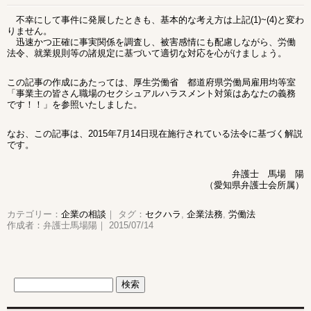
不幸にして事件に発展したときも、基本的な考え方は上記(1)~(4)と変わ
りません。
迅速かつ正確に事実関係を調査し、被害感情にも配慮しながら、労働
法令、就業規則等の諸規定に基づいて適切な対応を心がけましょう。
この記事の作成にあたっては、厚生労働省 都道府県労働局雇用均等室
「事業主の皆さん職場のセクシュアルハラスメント対策はあなたの義務
です！！」を参照いたしました。
なお、この記事は、2015年7月14日現在施行されている法令に基づく解説
です。
弁護士 馬場 陽
（愛知県弁護士会所属）
カテゴリー：
企業の相談
｜ タグ：
セクハラ
,
企業法務
,
労働法
作成者：弁護士馬場陽｜ 2015/07/14