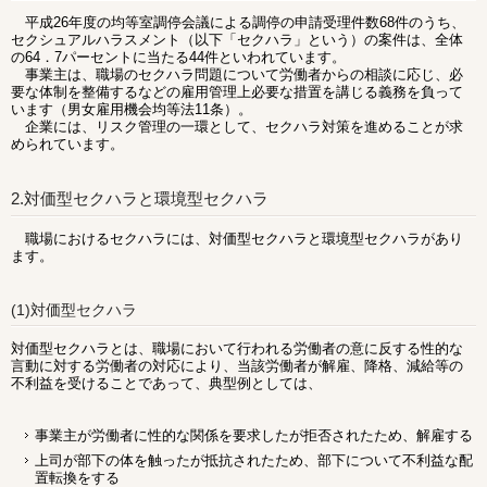
平成26年度の均等室調停会議による調停の申請受理件数68件のうち、
セクシュアルハラスメント（以下「セクハラ」という）の案件は、全体
の64．7パーセントに当たる44件といわれています。
事業主は、職場のセクハラ問題について労働者からの相談に応じ、必
要な体制を整備するなどの雇用管理上必要な措置を講じる義務を負って
います（男女雇用機会均等法11条）。
企業には、リスク管理の一環として、セクハラ対策を進めることが求
められています。
2.対価型セクハラと環境型セクハラ
職場におけるセクハラには、対価型セクハラと環境型セクハラがあり
ます。
(1)対価型セクハラ
対価型セクハラとは、職場において行われる労働者の意に反する性的な
言動に対する労働者の対応により、当該労働者が解雇、降格、減給等の
不利益を受けることであって、典型例としては、
事業主が労働者に性的な関係を要求したが拒否されたため、解雇する
上司が部下の体を触ったが抵抗されたため、部下について不利益な配
置転換をする