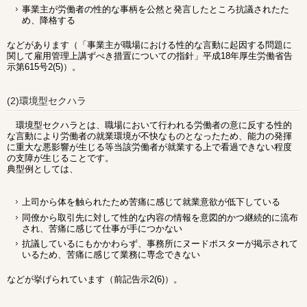
事業主が労働者の性的な事柄を公然と発言したところ抗議されたた
め、降格する
などがあります（「事業主が職場における性的な言動に起因する問題に
関して雇用管理上講ずべき措置についての指針」平成18年厚生労働省告
示第615号2(5)）。
(2)環境型セクハラ
環境型セクハラとは、職場において行われる労働者の意に反する性的
な言動により労働者の就業環境が不快なものとなったため、能力の発揮
に重大な悪影響が生じる等当該労働者が就業する上で看過できない程度
の支障が生じることです。
典型例としては、
上司から体を触られたため苦痛に感じて就業意欲が低下している
同僚から取引先に対して性的な内容の情報を意図的かつ継続的に流布
され、苦痛に感じて仕事が手につかない
抗議しているにもかかわらず、事務所にヌードポスターが掲示されて
いるため、苦痛に感じて業務に専念できない
などが挙げられています（前記告示2(6)）。