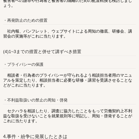
被害者への謝罪や行為者と被害者の隔離のための配置転換も検討しまし
ょう。
・再発防止のための措置
社内報、パンフレット、ウェブサイトによる周知の徹底、研修会、講
習会の実施等がこれに当たります。
(4)1~3までの措置と併せて講ずべき措置
・プライバシーの保護
相談者・行為者のプライバシーが守られるよう相談担当者用のマニュ
アルを策定したり、相談担当者に必要な研修・講習を受講させることな
どがこれに当たります。
・不利益取扱いの禁止の周知・啓発
セクハラを相談したり、調査に協力したことをもって労働契約上不利
益な取扱を受けないことを就業規則等に明記し、周知・啓発することが
これに当たります。
4.事件・紛争に発展したときは