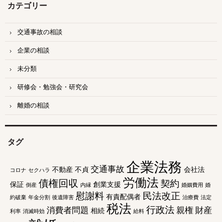
ブ
カテゴリー
交通事故の相談
企業の相談
未分類
研修会・勉強会・研究会
離婚の相談
タグ
企業法務
交通事故
不動産
不貞
会社法
コロナ
セクハラ
労働法
債権回収
契約
保証
創業支援
倒産
内縁
婚姻費用
婚
慰謝料
民法改正
有責配偶者
約破棄
年金分割
後遺障害
治療費
法定
税法
行政法
消費者問題
親権
財産
相続
利率
消滅時効
給料