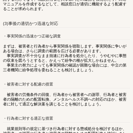
マニュアルを作成するなどして、相談窓口が適切に機能するよう配慮す
ることが求められます。
(3)事後の適切かつ迅速な対応
・事実関係の迅速かつ正確な調査
まずは、被害者と行為者から事実関係を聴取します。事実関係に争いが
ある場合は、さらに調査の範囲を広げる必要があります。
事実調査が不十分なまま拙速に行為者を処分したり、うやむやに事態
の収束を図ろうとすると、かえって紛争の種が拡大しかねません。
事業主の努力によっても事実関係の確認が困難な場合には、中立の第
三者機関に紛争処理を委ねることも検討しましょう。
・被害者に対する配慮の措置
被害者の労働条件の回復、行為者から被害者への謝罪、行為者と被害
者の隔離のための配置転換、メンタルヘルス不調への対応のほか、被害
者に対して適正な解決案を講じることを検討しましょう。
・行為者に対する適正な措置
就業規則等の規定に基づき行為者に対する懲戒処分を検討するほか、