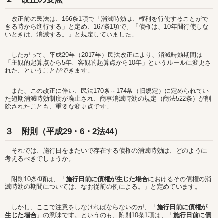
改正前の民法は、166条1項で「消滅時効は、権利を行使することがで
きる時から進行する」と定め、167条1項で、「債権は、10年間行使しな
いときは、消滅する。」と規定していました。
したがって、平成29年（2017年）民法改正により、消滅時効期間は
「主観的起算点から5年、客観的起算点から10年」というルールに変更さ
れた、ということができます。
また、この改正に伴い、民法170条～174条（旧規定）に定められてい
た短期消滅時効制度が廃止され、商事消滅時効の規定（商法522条）が削
除されたことも、重要な変更点です。
３ 附則（平成29・6・2法44）
それでは、施行日をまたいで存在する債権の消滅時効は、どのように
考えるべきでしょうか。
附則10条4項は、「
施行日前に債権が生じた場合
におけるその債権の消
滅時効の期間については、なお従前の例による。」と定めています。
しかし、ここで注意をしなければならないのが、「
施行日前に債権が
生じた場合
」の意味です。というのも、附則10条1項は、「
施行日前に債