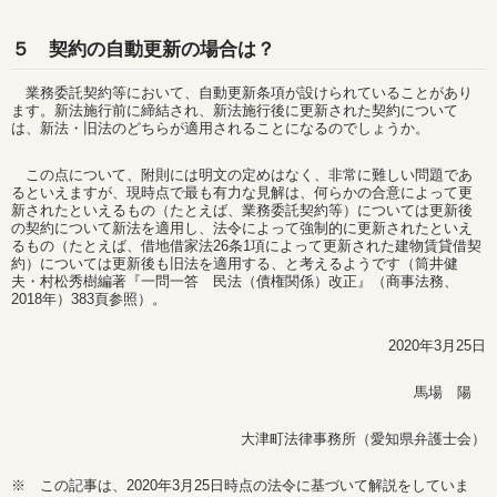
５ 契約の自動更新の場合は？
業務委託契約等において、自動更新条項が設けられていることがあり
ます。新法施行前に締結され、新法施行後に更新された契約について
は、新法・旧法のどちらが適用されることになるのでしょうか。
この点について、附則には明文の定めはなく、非常に難しい問題であ
るといえますが、現時点で最も有力な見解は、何らかの合意によって更
新されたといえるもの（たとえば、業務委託契約等）については更新後
の契約について新法を適用し、法令によって強制的に更新されたといえ
るもの（たとえば、借地借家法26条1項によって更新された建物賃貸借契
約）については更新後も旧法を適用する、と考えるようです（筒井健
夫・村松秀樹編著『一問一答 民法（債権関係）改正』（商事法務、
2018年）383頁参照）。
2020年3月25日
馬場 陽
大津町法律事務所（愛知県弁護士会）
※ この記事は、2020年3月25日時点の法令に基づいて解説をしていま