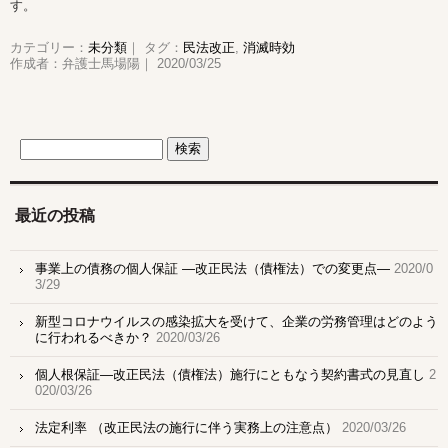
す。
カテゴリー：
未分類
｜ タグ：
民法改正
,
消滅時効
作成者：弁護士馬場陽｜ 2020/03/25
最近の投稿
事業上の債務の個人保証 ―改正民法（債権法）での変更点―
2020/0
3/29
新型コロナウイルスの感染拡大を受けて、企業の労務管理はどのよう
に行われるべきか？
2020/03/26
個人根保証―改正民法（債権法）施行にともなう契約書式の見直し
2
020/03/26
法定利率 （改正民法の施行に伴う実務上の注意点）
2020/03/26