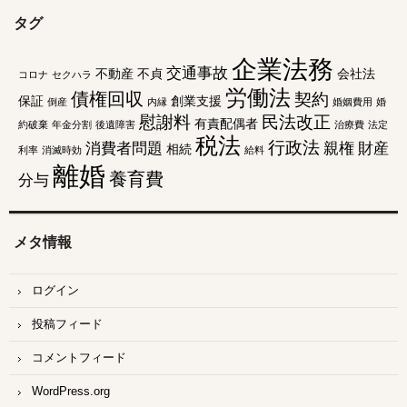
タグ
企業法務
交通事故
不動産
不貞
会社法
コロナ
セクハラ
労働法
債権回収
契約
保証
創業支援
倒産
内縁
婚姻費用
婚
慰謝料
民法改正
有責配偶者
約破棄
年金分割
後遺障害
治療費
法定
税法
行政法
消費者問題
親権
財産
相続
利率
消滅時効
給料
離婚
養育費
分与
メタ情報
ログイン
投稿フィード
コメントフィード
WordPress.org