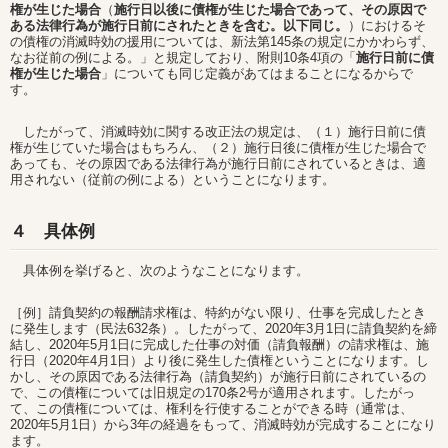
権が生じた場合
（
施行日以後に債権が生じた場合であって、その原因で
ある法律行為が施行日前にされたときを含む。以下同じ。
）におけるそ
の債権の消滅時効の援用については、新法第145条の規定にかかわらず、
なお従前の例による。」と規定しており、附則10条4項の「
施行日前に債
権が生じた場合
」についても同じ定義があてはまることになるからで
す。
したがって、消滅時効に関する改正法の規定は、（１）施行日前に債
権が生じていた場合はもちろん、（２）施行日後に債権が生じた場合で
あっても、その原因である法律行為が施行日前にされているときは、適
用されない（従前の例による）ということになります。
４ 具体例
具体例を挙げると、次のようなことになります。
［例］請負契約の報酬請求権は、特約がない限り、仕事を完成したとき
に発生します（民法632条）。したがって、2020年3月1日に請負契約を締
結し、2020年5月1日に完成した仕事の対価（請負報酬）の請求権は、施
行日（2020年4月1日）より後に発生した債権ということになります。し
かし、その原因である法律行為（請負契約）が施行日前にされているの
で、この債権については旧規定の170条2号が適用されます。したがっ
て、この債権については、権利を行使することができる時（通常は、
2020年5月1日）から3年の経過をもって、消滅時効が完成することになり
ます。