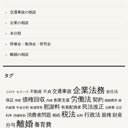
交通事故の相談
企業の相談
未分類
研修会・勉強会・研究会
離婚の相談
タグ
企業法務
交通事故
不動産
不貞
会社法
コロナ
セクハラ
労働法
債権回収
契約
保証
創業支援
倒産
内縁
婚姻費用
婚
慰謝料
民法改正
有責配偶者
約破棄
年金分割
後遺障害
治療費
法定
税法
行政法
消費者問題
親権
財産
相続
利率
消滅時効
給料
離婚
養育費
分与