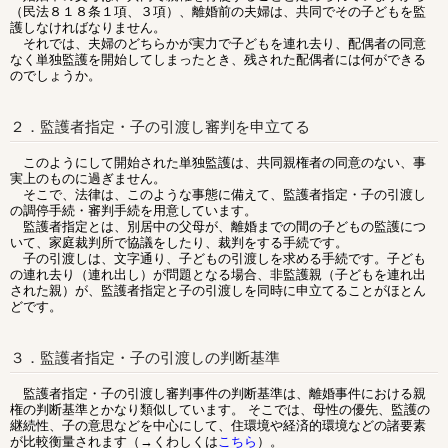
（民法８１８条１項、３項）、離婚前の夫婦は、共同でその子どもを監
護しなければなりません。
それでは、夫婦のどちらかが実力で子どもを連れ去り、配偶者の同意
なく単独監護を開始してしまったとき、残された配偶者には何ができる
のでしょうか。
２．監護者指定・子の引渡し審判を申立てる
このようにして開始された単独監護は、共同親権者の同意のない、事
実上のものに過ぎません。
そこで、法律は、このような事態に備えて、監護者指定・子の引渡し
の調停手続・審判手続を用意しています。
監護者指定とは、別居中の父母が、離婚までの間の子どもの監護につ
いて、家庭裁判所で協議をしたり、裁判をする手続です。
子の引渡しは、文字通り、子どもの引渡しを求める手続です。子ども
の連れ去り（連れ出し）が問題となる場合、非監護親（子どもを連れ出
された親）が、監護者指定と子の引渡しを同時に申立てることがほとん
どです。
３．監護者指定・子の引渡しの判断基準
監護者指定・子の引渡し審判事件の判断基準は、離婚事件における親
権の判断基準とかなり類似しています。
そこでは、母性の優先、監護の
継続性、子の意思などを中心にして、住環境や経済的環境などの諸要素
が比較衡量されます（→くわしくは
こちら
）。