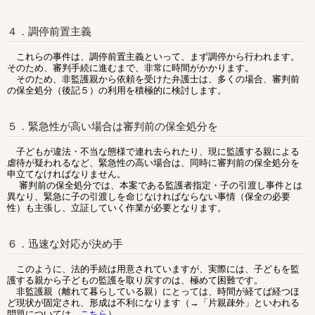
４．調停前置主義
これらの事件は、調停前置主義といって、まず調停から行われます。
そのため、審判手続に進むまで、非常に時間がかかります。
そのため、非監護親から依頼を受けた弁護士は、多くの場合、審判前
の保全処分（後記５）の利用を積極的に検討します。
５．緊急性が高い場合は審判前の保全処分を
子どもが違法・不当な態様で連れ去られたり、現に監護する親による
虐待が疑われるなど、緊急性の高い場合は、同時に審判前の保全処分を
申立てなければなりません。
審判前の保全処分では、本案である監護者指定・子の引渡し事件とは
異なり、緊急に子の引渡しを命じなければならない事情（保全の必要
性）も主張し、立証していく作業が必要となります。
６．迅速な対応が決め手
このように、法的手続は用意されていますが、実際には、子どもを監
護する親から子どもの監護を取り戻すのは、極めて困難です。
非監護親（離れて暮らしている親）にとっては、時間が経てば経つほ
ど現状が固定され、形成は不利になります（→「片親疎外」といわれる
問題については、
こちら
）。