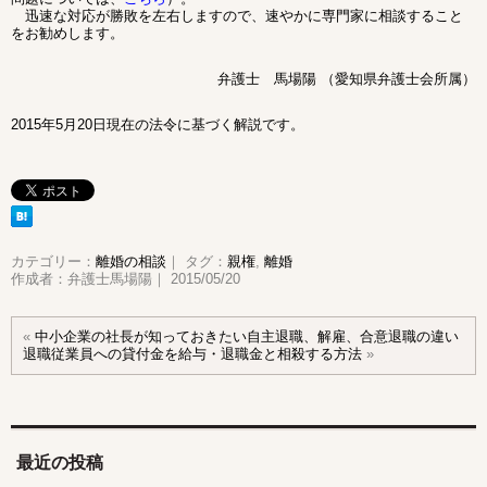
迅速な対応が勝敗を左右しますので、速やかに専門家に相談すること
をお勧めします。
弁護士 馬場陽
（愛知県弁護士会所属）
2015年5月20日現在の法令に基づく解説です。
カテゴリー：
離婚の相談
｜ タグ：
親権
,
離婚
作成者：弁護士馬場陽｜ 2015/05/20
«
中小企業の社長が知っておきたい自主退職、解雇、合意退職の違い
退職従業員への貸付金を給与・退職金と相殺する方法
»
最近の投稿