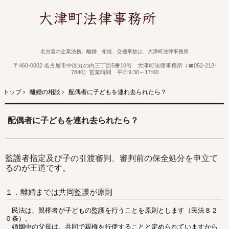
名古屋の企業法務、離婚、相続、交通事故は、大津町法律事務所
〒460-0002 名古屋市中区丸の内三丁目5番10号 大津町法律事務所（☎052-212-
7840）営業時間 平日9:30～17:00
トップ
›
離婚の相談
›
配偶者に子どもを連れ去られたら？
配偶者に子どもを連れ去られたら？
監護者指定及び子の引渡審判、審判前の保全処分を申立て
るのが王道です。
１．離婚までは共同監護が原則
民法は、親権者が子どもの監護を行うことを原則とします（民法８２
０条）。
婚姻中の父母は、共同で親権を行使することと定められていますから