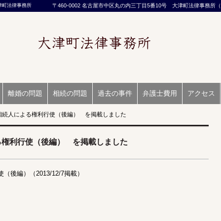
津町法律事務所
〒460-0002 名古屋市中区丸の内三丁目5番10号 大津町法律事務所（☎05
離婚の問題
相続の問題
過去の事件
弁護士費用
アクセス
相続人による権利行使（後編） を掲載しました
る権利行使（後編） を掲載しました
使（後編）
（2013/12/7掲載）