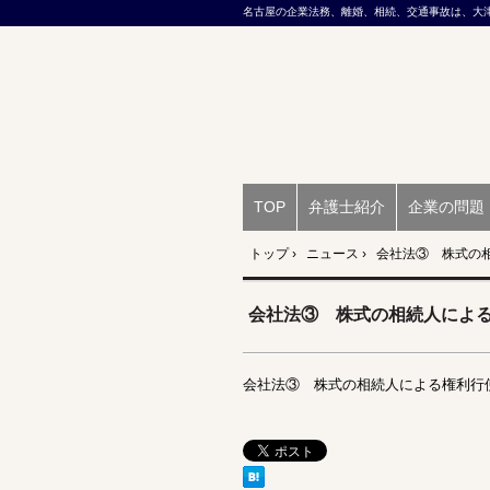
名古屋の企業法務、離婚、相続、交通事故は、大
TOP
弁護士紹介
企業の問題
トップ
›
ニュース
›
会社法③ 株式の
会社法③ 株式の相続人によ
会社法③
株式の相続人による権利行