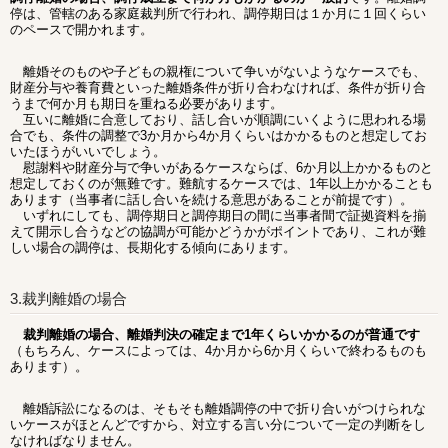
停は、管轄のある家庭裁判所で行われ、調停期日は１か月に１回くらい
のペースで開かれます。
離婚そのものや子どもの親権について争いがないようなケースでも、
財産分与や養育費といった離婚条件が折り合わなければ、条件が折り合
うまで何か月も期日を重ねる必要があります。
互いに離婚に合意しており、話し合いが順調にいくように思われる場
合でも、条件の調整で3か月から4か月くらいはかかるものと想定してお
いたほうがいいでしょう。
慰謝料や財産分与で争いがあるケースならば、6か月以上かかるものと
想定しておくのが無難です。難航するケースでは、1年以上かかることも
あります（当事者に話し合いを続ける意思があることが前提です）。
いずれにしても、調停期日と調停期日の間に当事者間で証拠資料を揃
えて開示し合うなどの協調が可能かどうかがポイントであり、これが難
しい場合の調停は、長期化する傾向にあります。
3.裁判離婚の場合
裁判離婚の場合、離婚判決の確定まで1年くらいかかるのが普通です
（もちろん、ケースによっては、4か月から6か月くらいで終わるものも
あります）。
離婚訴訟になるのは、そもそも離婚調停の中で折り合いがつけられな
いケースがほとんどですから、対立する言い分について一定の判断をし
なければなりません。