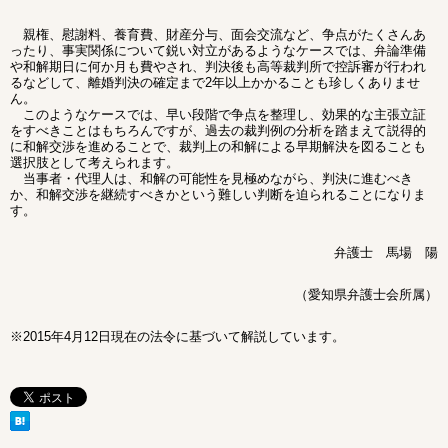
親権、慰謝料、養育費、財産分与、面会交流など、争点がたくさんあ
ったり、事実関係について鋭い対立があるようなケースでは、弁論準備
や和解期日に何か月も費やされ、判決後も高等裁判所で控訴審が行われ
るなどして、離婚判決の確定まで2年以上かかることも珍しくありませ
ん。
このようなケースでは、早い段階で争点を整理し、効果的な主張立証
をすべきことはもちろんですが、過去の裁判例の分析を踏まえて説得的
に和解交渉を進めることで、裁判上の和解による早期解決を図ることも
選択肢として考えられます。
当事者・代理人は、和解の可能性を見極めながら、判決に進むべき
か、和解交渉を継続すべきかという難しい判断を迫られることになりま
す。
弁護士 馬場 陽
（愛知県弁護士会所属）
※2015年4月12日現在の法令に基づいて解説しています。