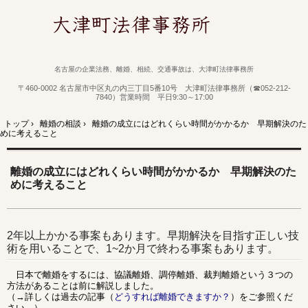
名古屋の企業法務、離婚、相続、交通事故は、大津町法律事務所
〒460-0002 名古屋市中区丸の内三丁目5番10号 大津町法律事務所（☎052-212-
7840）営業時間 平日9:30～17:00
トップ
›
離婚の相談
›
離婚の成立にはどれくらい時間がかかるか 早期解決のた
めに考えること
離婚の成立にはどれくらい時間がかかるか 早期解決のた
めに考えること
2年以上かかる事案もあります。早期解決を目指す正しい技
術を用いることで、1~2か月で終わる事案もあります。
日本で離婚をするには、協議離婚、調停離婚、裁判離婚という３つの
方法があることは前に解説しました。
（→詳しくは過去の記事（
どうすれば離婚できますか？
）をご参照くだ
さい。）