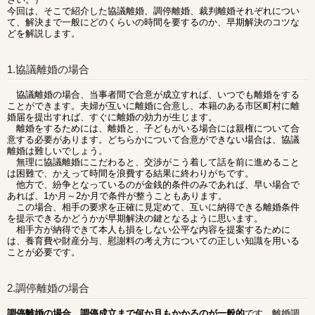
今回は、そこで紹介した協議離婚、調停離婚、裁判離婚それぞれについ
て、解決まで一般にどのくらいの時間を要するのか、早期解決のコツな
どを解説します。
1.協議離婚の場合
協議離婚の場合、当事者間で合意が成立すれば、いつでも離婚をする
ことができます。夫婦が互いに離婚に合意し、本籍のある市区町村に離
婚届を提出すれば、すぐに離婚の効力が生じます。
離婚をするためには、離婚と、子どもがいる場合には親権について合
意する必要があります。どちらかについて合意ができない場合は、協議
離婚は難しいでしょう。
無理に協議離婚にこだわると、交渉がこう着して話を前に進めること
は困難で、かえって時間を浪費する結果に終わりがちです。
他方で、紛争となっているのが金銭的条件のみであれば、早い場合で
あれば、1か月～2か月で条件が整うこともあります。
この場合、相手の要求を正確に見定めて、互いに納得できる離婚条件
を提示できるかどうかが早期解決の鍵となるように思います。
相手方が納得できて本人も損をしない公平な内容を提案するために
は、養育費や財産分与、慰謝料の考え方についての正しい知識を用いる
ことが必要です。
2.調停離婚の場合
調停離婚の場合、調停成立まで何か月もかかるのが一般的
です。離婚調