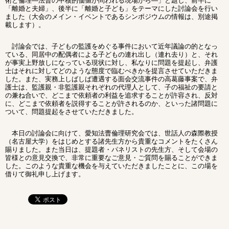
術と倫理―法曹の中核的価値が問われる現場から―」と題し、前半に
「離婚と夫婦」、後半に「離婚と子ども」をテーマにした討論会を行い
ました（大会のメイン・イベントであるシンポジウムの情報は、別途掲
載します）。
討論会では、子どもの監護をめぐる事件において近年議論の的となっ
ている、同居中の配偶者による子どもの連れ出し（連れ去り）と、それ
が事実上野放しになっている現状に対し、私なりに問題を提起し、弁護
士はそれに対してどのような態度で臨むべきかを提言させていただきま
した。また、実務上しばしば遭遇する面会交流事件の高葛藤事案で、弁
護士は、監護親・非監護親それぞれの代理人として、子の福祉の要請と
の兼ね合いで、どこまで依頼者の利益を追求することが許容され、反対
に、どこまで依頼者を説得することが許されるのか、といった諸問題に
ついて、問題提起をさせていただきました。
本日の討論会に向けて、愛知法曹倫理研究会では、世話人の森際教授
（名古屋大学）をはじめとする諸先生方から貴重なコメントをたくさん
賜りました。また当日は、提題者・パネリストの先生方、そして会場の
皆様との意見交換で、非常に重要なご意見・ご質問を賜ることができま
した。このような貴重な機会を与えていただきましたことに、この場を
借りて御礼申し上げます。