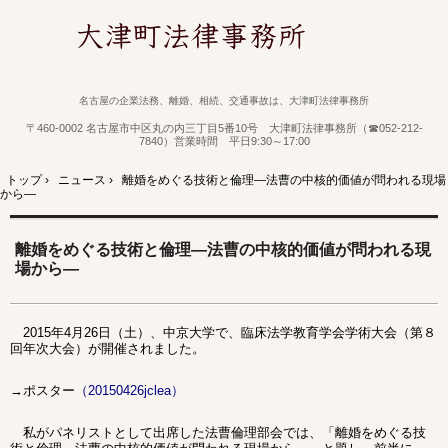
名古屋の企業法務、離婚、相続、交通事故は、大津町法律事務所
〒460-0002 名古屋市中区丸の内三丁目5番10号 大津町法律事務所（☎052-212-
7840）営業時間 平日9:30～17:00
トップ
›
ニュース
›
離婚をめぐる技術と倫理―法曹の中核的価値が問われる現場
から―
離婚をめぐる技術と倫理―法曹の中核的価値が問われる現
場から―
2015年4月26日（土）、中京大学で、臨床法学教育学会学術大会（第８
回年次大会）が開催されました。
→ポスター
（
20150426jclea
）
私がパネリストとして出席した法曹倫理部会では、「離婚をめぐる技