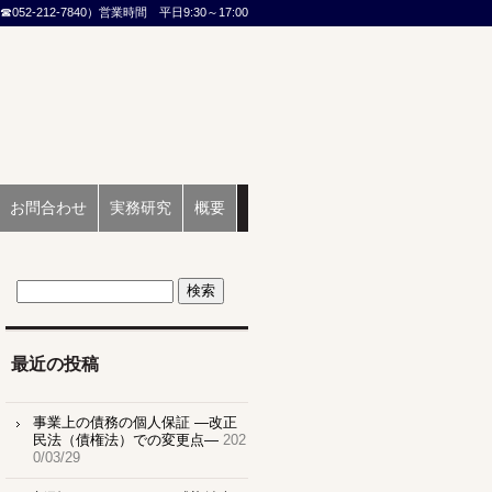
2-212-7840）営業時間 平日9:30～17:00
お問合わせ
実務研究
概要
最近の投稿
事業上の債務の個人保証 ―改正
民法（債権法）での変更点―
202
0/03/29