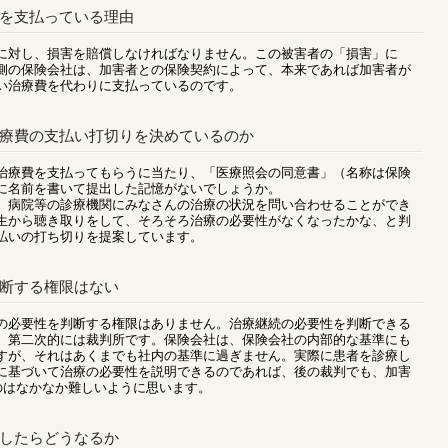
を支払っている理由
対し、損害を賠償しなければなりません。この被害者の「損害」に
側の保険会社は、加害者との保険契約によって、本来であれば加害者が
い治療費を代わりに支払っているのです。
療費の支払い打切りを決めているのか
療費を支払ってもらうに当たり、「医療照会の同意書」（名称は保険
に名前を書いて提出した記憶がないでしょうか。
病院等の診療機関にみなさんの治療の状況を問い合わせることができ
生から聴き取りをして、そろそろ治療の必要性がなくなったかな、と判
払いの打ち切りを提案しています。
断する権限はない
必要性を判断する権限はありません。治療継続の必要性を判断できる
、第二次的には裁判所です。保険会社は、保険会社の内部的な基準にも
すが、それはあくまでも社内の基準に過ぎません。実際に患者を診療し
に基づいて治療の必要性を説明できるのであれば、後の裁判でも、加害
のはなかなか難しいように思います。
したらどうなるか