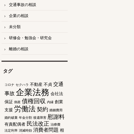
交通事故の相談
企業の相談
未分類
研修会・勉強会・研究会
離婚の相談
タグ
交通
不動産
不貞
コロナ
セクハラ
企業法務
事故
会社法
債権回収
保証
創業
倒産
内縁
労働法
契約
支援
婚姻費用
慰謝料
婚約破棄
年金分割
後遺障害
民法改正
有責配偶者
治療費
消費者問題
相
法定利率
消滅時効