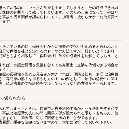
っているのに、いったん治療を中止してしまうと、その時点でそれ以
が医師の判断として残ってしまいます。そのため、後になって、やはり
と事故の因果関係が認められにくく、加害者に後からかかった治療費の
ります。
考えているのに、保険会社から治療費の支払いを止めると言われたと
自分で保険会社と交渉するのも１つの方法ですが、難しいようであれ
門家ともよく相談して、保険会社に治療の必要性を理解してもらうこと
。
れば、弁護士費用を負担しなくても弁護士に交渉を依頼できる場合が
ょう）。
療の必要性を認める見込みが大きければ、保険会社も、無理に治療費
う。専門家の協力を得るやり方の１つの例として、治療の必要性に関す
護士に治療費の支払継続を交渉してもらうなどの方法が考えられます。
ち切られたら
れてしまったときは、自費で治療を継続するかどうか決断をする必要
、事故と治療費の支出の間に因果関係が認められる限り（もちろん、他
りますが）、加害者に対して賠償を求めることができます。
履歴が重要な証拠になりますので、大切に保管しておいて下さい。