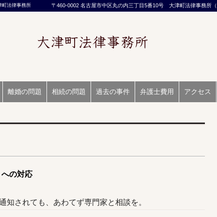
津町法律事務所
〒460-0002 名古屋市中区丸の内三丁目5番10号 大津町法律事務所（☎05
離婚の問題
相続の問題
過去の事件
弁護士費用
アクセス
りへの対応
通知されても、あわてず専門家と相談を。