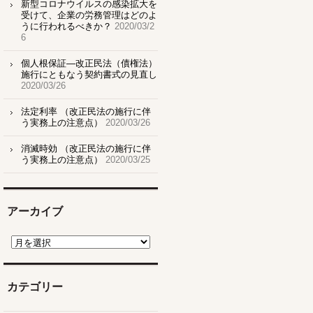
新型コロナウイルスの感染拡大を
受けて、企業の労務管理はどのよ
うに行われるべきか？
2020/03/2
6
個人根保証―改正民法（債権法）
施行にともなう契約書式の見直し
2020/03/26
法定利率 （改正民法の施行に伴
う実務上の注意点）
2020/03/26
消滅時効 （改正民法の施行に伴
う実務上の注意点）
2020/03/25
アーカイブ
ア
ー
カ
イ
ブ
カテゴリー