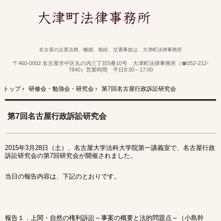
名古屋の企業法務、離婚、相続、交通事故は、大津町法律事務所
〒460-0002 名古屋市中区丸の内三丁目5番10号 大津町法律事務所（☎052-212-
7840）営業時間 平日9:30～17:00
トップ
›
研修会・勉強会・研究会
›
第7回名古屋行政訴訟研究会
第7回名古屋行政訴訟研究会
2015年3月28日（土）、名古屋大学法科大学院第一講義室で、名古屋行政
訴訟研究会の第7回研究会が開催されました。
当日の報告内容は、下記のとおりです。
報告１．上関・自然の権利訴訟～事案の概要と法的問題点～（小島幹