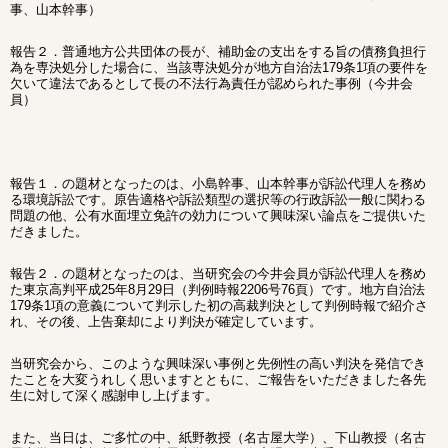
事、山本幹事）
報告２．普通地方公共団体の長が、補助金の支出をする旨の債務負担行
為を専決処分した場合に、当該専決処分が地方自治法179条1項の要件を
欠いて違法であるとして長の不法行為責任が認められた事例（今井会
員）
報告１．の題材となったのは、小島幹事、山本幹事が訴訟代理人を務め
る環境訴訟です。原告適格や訴訟類型の選択等の行政訴訟一般に関わる
問題の他、公有水面埋立免許の効力について興味深い論点をご提供いた
だきました。
報告２．の題材となったのは、当研究会の今井会員が訴訟代理人を務め
た東京高判平成25年8月29日（判例時報2206号76頁）です。地方自治法
179条1項の意義について判示した初の高裁判決として判例時報で紹介さ
れ、その後、上告棄却により判決が確定しています。
当研究会から、このような興味深い事例と先例性の高い判決を発信でき
たことを大変うれしく思いますとともに、ご報告をいただきました各先
生に対して深く感謝申し上げます。
また、当日は、ご多忙の中、紙野教授（名古屋大学）、下山教授（名古