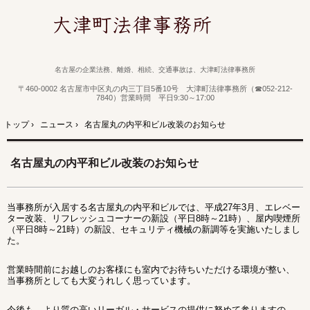
名古屋の企業法務、離婚、相続、交通事故は、大津町法律事務所
〒460-0002 名古屋市中区丸の内三丁目5番10号 大津町法律事務所（☎052-212-
7840）営業時間 平日9:30～17:00
トップ
›
ニュース
›
名古屋丸の内平和ビル改装のお知らせ
名古屋丸の内平和ビル改装のお知らせ
当事務所が入居する名古屋丸の内平和ビルでは、平成27年3月、エレベー
ター改装、リフレッシュコーナーの新設（平日8時～21時）、屋内喫煙所
（平日8時～21時）の新設、セキュリティ機械の新調等を実施いたしまし
た。
営業時間前にお越しのお客様にも室内でお待ちいただける環境が整い、
当事務所としても大変うれしく思っています。
今後も、より質の高いリーガル・サービスの提供に努めて参りますの