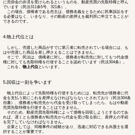
に売掛金の弁済を受けられるというものを、動産売買の先取特権と呼ん
でいます（民法311条5号、321条）。
この場合、債権者である売主は、債務名義をとるために民事訴訟をす
る必要はなく、いきなり、その動産の差押えを裁判所に申立てることが
できるのです。
4.物上代位とは
しかし、売渡した商品がすでに第三者に転売されている場合には、も
はや売渡した商品を差し押さえることはできません。
そこで、民法は、債権者に対し、債務者が転売先に対してもつ代金債
権に対しても先取特権を行使することを認めています（民法304条）。
これを、
物上代位
といいます。
5.回収は一刻を争います
物上代位によって先取特権を行使するためには、転売先が債務者に代
金を支払う前にこれを差押えなければならないとされており（民法304条
但書）、債務者が転売先から代金を受け取ってしまったら、もはや動産
売買先取特権を行使することはできません。
そのため、動産売買先取特権によって債権を回収しようとするのであ
れば、遅くとも債務者が転売先から代金を受け取る前に、差押えの手続
を完了していなければなりません。
企業としては、同種事件の経験があり、迅速に対応できる弁護士を選
択することが重要です。