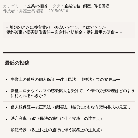
カテゴリー：
企業の相談
｜ タグ：
企業法務
,
倒産
,
債権回収
作成者：弁護士馬場陽｜ 2015/06/10
«
離婚のときに養育費の一括払いをすることはできるか
婚約破棄と損害賠償責任～慰謝料と結納金・婚礼費用の賠償～
»
最近の投稿
事業上の債務の個人保証 ―改正民法（債権法）での変更点―
新型コロナウイルスの感染拡大を受けて、企業の労務管理はどのよう
に行われるべきか？
個人根保証―改正民法（債権法）施行にともなう契約書式の見直し
法定利率 （改正民法の施行に伴う実務上の注意点）
消滅時効 （改正民法の施行に伴う実務上の注意点）