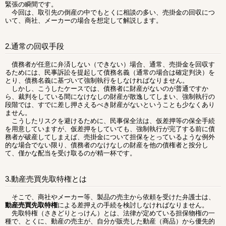
緊張の瞬間です。
今回は、取引先の倒産の中でもとくに相談の多い、売掛金の回収につ
いて、商社、メーカーの場合を想定して解説します。
2.通常の回収手段
債務者が任意に弁済しない（できない）場合、通常、売掛金を回収す
るためには、民事訴訟を提起して債務名義（通常の場合は確定判決）を
とり、債務名義に基づいて強制執行をしなければなりません。
しかし、こうしたケースでは、債務者に財産がないのが普通ですか
ら、裁判をしている間になけなしの財産が散逸してしまい、強制執行の
段階では、すでに差し押さえるべき財産がないということも少なくあり
ません。
こうしたリスクを避けるために、民事保全法は、仮差押等の保全手続
を用意していますが、仮差押をしていても、強制執行が完了する前に債
務者が破産してしまえば、売掛金について担保をとっているような例外
的な場合でない限り、債務者のなけなしの財産を他の債権者と按分し
て、僅かな配当を受け取るのが精一杯です。
3.動産売買先取特権とは
そこで、商社やメーカー等、製品の売主から依頼を受けた弁護士は、
動産売買先取特権
による差押えの手続を検討しなければなりません。
先取特権（さきどりとっけん）とは、法律が定めている担保物権の一
種で、とくに、動産の売主が、自分が販売した動産（商品）から優先的