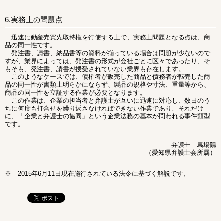
6.実務上の問題点
迅速に動産売買先取特権を行使する上で、実務上問題となる点は、商
品の同一性です。
発注書、請書、納品書等の資料が揃っている場合は問題が少ないので
すが、業界によっては、発注書の形式が会社ごとに区々であったり、そ
もそも、発注書、請書が授受されていない業界も存在します。
このようなケースでは、債権者が販売した商品と債務者が転売した商
品の同一性が書類上明らかにならず、製品の規格や寸法、重量等から、
商品の同一性を立証する作業が必要となります。
この作業は、企業の担当者と弁護士が互いに迅速に対応し、数日のう
ちに何度も打合せを繰り返さなければできない作業であり、それだけ
に、「企業と弁護士の協同」という企業法務の基本が問われる事件類型
です。
弁護士 馬場陽
（愛知県弁護士会所属）
※ 2015年6月11日現在施行されている法令に基づく解説です。