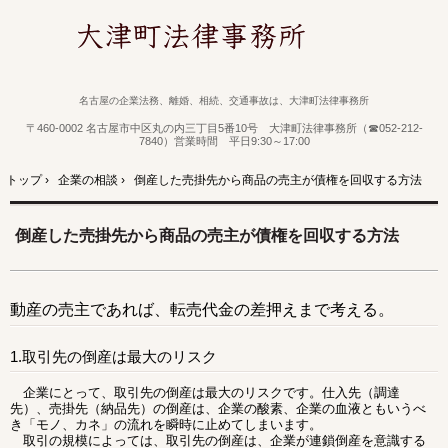
名古屋の企業法務、離婚、相続、交通事故は、大津町法律事務所
〒460-0002 名古屋市中区丸の内三丁目5番10号 大津町法律事務所（☎052-212-
7840）営業時間 平日9:30～17:00
トップ
›
企業の相談
›
倒産した売掛先から商品の売主が債権を回収する方法
倒産した売掛先から商品の売主が債権を回収する方法
動産の売主であれば、転売代金の差押えまで考える。
1.取引先の倒産は最大のリスク
企業にとって、取引先の倒産は最大のリスクです。仕入先（調達
先）、売掛先（納品先）の倒産は、企業の酸素、企業の血液ともいうべ
き「モノ、カネ」の流れを瞬時に止めてしまいます。
取引の規模によっては、取引先の倒産は、企業が連鎖倒産を意識する