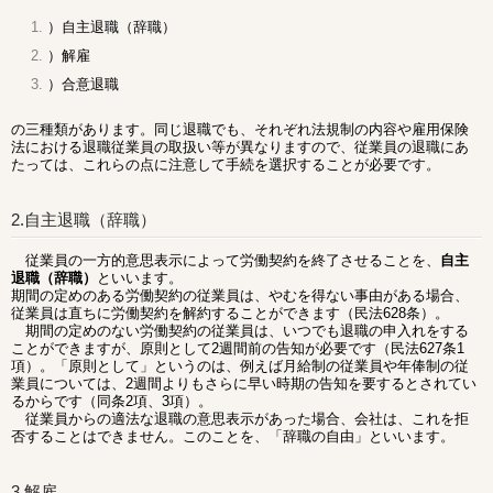
）自主退職（辞職）
）解雇
）合意退職
の三種類があります。同じ退職でも、それぞれ法規制の内容や雇用保険
法における退職従業員の取扱い等が異なりますので、従業員の退職にあ
たっては、これらの点に注意して手続を選択することが必要です。
2.自主退職（辞職）
従業員の一方的意思表示によって労働契約を終了させることを、
自主
退職（辞職）
といいます。
期間の定めのある労働契約の従業員は、やむを得ない事由がある場合、
従業員は直ちに労働契約を解約することができます（民法628条）。
期間の定めのない労働契約の従業員は、いつでも退職の申入れをする
ことができますが、原則として2週間前の告知が必要です（民法627条1
項）。「原則として」というのは、例えば月給制の従業員や年俸制の従
業員については、2週間よりもさらに早い時期の告知を要するとされてい
るからです（同条2項、3項）。
従業員からの適法な退職の意思表示があった場合、会社は、これを拒
否することはできません。このことを、「辞職の自由」といいます。
3.解雇