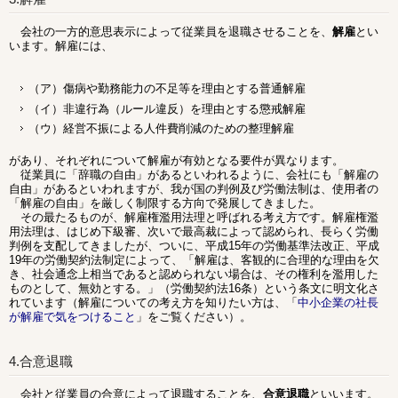
会社の一方的意思表示によって従業員を退職させることを、
解雇
とい
います。解雇には、
（ア）傷病や勤務能力の不足等を理由とする普通解雇
（イ）非違行為（ルール違反）を理由とする懲戒解雇
（ウ）経営不振による人件費削減のための整理解雇
があり、それぞれについて解雇が有効となる要件が異なります。
従業員に「辞職の自由」があるといわれるように、会社にも「解雇の
自由」があるといわれますが、我が国の判例及び労働法制は、使用者の
「解雇の自由」を厳しく制限する方向で発展してきました。
その最たるものが、解雇権濫用法理と呼ばれる考え方です。解雇権濫
用法理は、はじめ下級審、次いで最高裁によって認められ、長らく労働
判例を支配してきましたが、ついに、平成15年の労働基準法改正、平成
19年の労働契約法制定によって、「解雇は、客観的に合理的な理由を欠
き、社会通念上相当であると認められない場合は、その権利を濫用した
ものとして、無効とする。」（労働契約法16条）という条文に明文化さ
れています（解雇についての考え方を知りたい方は、「
中小企業の社長
が解雇で気をつけること
」をご覧ください）。
4.合意退職
会社と従業員の合意によって退職することを、
合意退職
といいます。