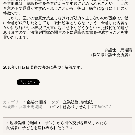
合意退職は、退職条件を合意によって柔軟に定められることや、互いの
合意の下で退職がすすめられることから、後日、紛争になりにくいのが
特徴です。
しかし、互いの合意が成立しなければ効力を生じないのが難点で、仮
に合意が成立したとしても、後日紛争とならないよう、合意した内容を
互いに誤解のない表現で文書に起こせるかどうかといった技術的問題が
ありますので、法律専門家の関与の下に退職合意書を作成することを推
奨いたします。
弁護士 馬場陽
（愛知県弁護士会所属）
2015年5月17日現在の法令に基づく解説です。
カテゴリー：
企業の相談
｜ タグ：
企業法務
,
労働法
作成者：弁護士馬場陽｜
コメントはありません
｜ 2015/05/17
«
地域労組（合同ユニオン）から団体交渉を申込まれたら
配偶者に子どもを連れ去られたら？
»