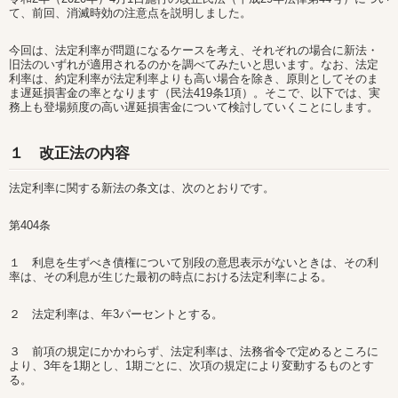
て、前回、消滅時効の注意点を説明しました。
今回は、法定利率が問題になるケースを考え、それぞれの場合に新法・
旧法のいずれが適用されるのかを調べてみたいと思います。なお、法定
利率は、約定利率が法定利率よりも高い場合を除き、原則としてそのま
ま遅延損害金の率となります（民法419条1項）。そこで、以下では、実
務上も登場頻度の高い遅延損害金について検討していくことにします。
１ 改正法の内容
法定利率に関する新法の条文は、次のとおりです。
第404条
１ 利息を生ずべき債権について別段の意思表示がないときは、その利
率は、その利息が生じた最初の時点における法定利率による。
２ 法定利率は、年3パーセントとする。
３ 前項の規定にかかわらず、法定利率は、法務省令で定めるところに
より、3年を1期とし、1期ごとに、次項の規定により変動するものとす
る。