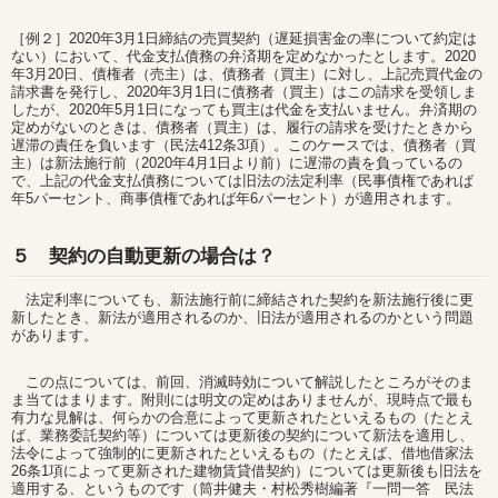
［例２］2020年3月1日締結の売買契約（遅延損害金の率について約定は
ない）において、代金支払債務の弁済期を定めなかったとします。2020
年3月20日、債権者（売主）は、債務者（買主）に対し、上記売買代金の
請求書を発行し、2020年3月1日に債務者（買主）はこの請求を受領しま
したが、2020年5月1日になっても買主は代金を支払いません。弁済期の
定めがないのときは、債務者（買主）は、履行の請求を受けたときから
遅滞の責任を負います（民法412条3項）。このケースでは、債務者（買
主）は新法施行前（2020年4月1日より前）に遅滞の責を負っているの
で、上記の代金支払債務については旧法の法定利率（民事債権であれば
年5パーセント、商事債権であれば年6パーセント）が適用されます。
５ 契約の自動更新の場合は？
法定利率についても、新法施行前に締結された契約を新法施行後に更
新したとき、新法が適用されるのか、旧法が適用されるのかという問題
があります。
この点については、前回、消滅時効について解説したところがそのま
ま当てはまります。附則には明文の定めはありませんが、現時点で最も
有力な見解は、何らかの合意によって更新されたといえるもの（たとえ
ば、業務委託契約等）については更新後の契約について新法を適用し、
法令によって強制的に更新されたといえるもの（たとえば、借地借家法
26条1項によって更新された建物賃貸借契約）については更新後も旧法を
適用する、というものです（筒井健夫・村松秀樹編著『一問一答 民法