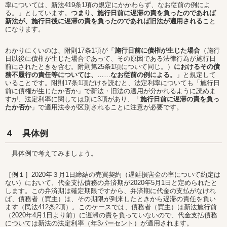
率については、新法419条1項の規定にかかわらず、なお従前の例によ
る。」としています。
つまり、施行日前に遅滞の責を負ったのであれば
新法が、施行日後に遅滞の責を負ったのであれば旧法が適用される
こと
になります。
わかりにくいのは、附則17条1項が「
施行日前に債権が生じた場合
（施行
日以後に債権が生じた場合であって、その原因である法律行為が施行日
前にされたときを含む。附則第25条1項について同じ。）
におけるその債
務不履行の責任等については、
……
なお従前の例による。
」と規定して
いることです。附則17条1項だけを読むと、法定利率についても「施行日
前に債権が生じたか否か」で新法・旧法の適用が分かれるように読めま
すが、法定利率に関しては別に3項があり、「
施行日前に遅滞の責を負っ
たか否か
」で適用法令が区別されることに注意が必要です。
４ 具体例
具体例で考えてみましょう。
［例１］2020年３月1日締結の売買契約（遅延損害金の率について約定は
ない）において、代金支払債務の弁済期が2020年5月1日と定められたと
します。この弁済期は確定期限ですから、弁済期に代金の支払がなけれ
ば、債務者（買主）は、その期限が到来したときから遅滞の責任を負い
ます（民法412条2項）。このケースでは、債務者（買主）は新法施行前
（2020年4月1日より前）に遅滞の責を負っていないので、代金支払債務
については新法の法定利率（年3パーセント）が適用されます。