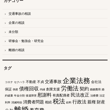
カテゴリー
交通事故の相談
企業の相談
未分類
研修会・勉強会・研究会
離婚の相談
タグ
企業法務
交通事故
不動産
不貞
会社法
コロナ
セクハラ
労働法
債権回収
契約
保証
創業支援
倒産
内縁
婚姻費用
婚
慰謝料
民法改正
有責配偶者
約破棄
年金分割
後遺障害
治療費
法定
税法
行政法
消費者問題
親権
財産
相続
利率
消滅時効
給料
離婚