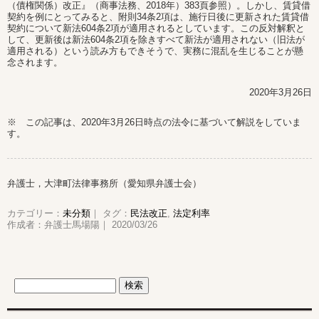
（債権関係）改正』（商事法務、2018年）383頁参照）。しかし、賃貸借
契約を例にとってみると、附則34条2項は、施行日後に更新された賃貸借
契約について新法604条2項が適用されるとしています。この反対解釈と
して、更新後は新法604条2項を除きすべて新法が適用されない（旧法が
適用される）という読み方もできそうで、実務に混乱を生じることが懸
念されます。
2020年3月26日
※ この記事は、2020年3月26日時点の法令に基づいて解説をしていま
す。
弁護士，大津町法律事務所（愛知県弁護士会）
カテゴリー：
未分類
｜ タグ：
民法改正
,
法定利率
作成者：弁護士馬場陽｜ 2020/03/26