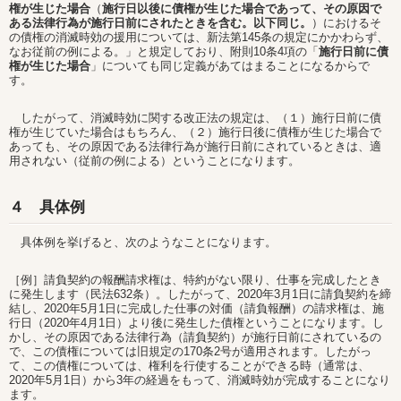
権が生じた場合
（
施行日以後に債権が生じた場合であって、その原因で
ある法律行為が施行日前にされたときを含む。以下同じ。
）におけるそ
の債権の消滅時効の援用については、新法第145条の規定にかかわらず、
なお従前の例による。」と規定しており、附則10条4項の「
施行日前に債
権が生じた場合
」についても同じ定義があてはまることになるからで
す。
したがって、消滅時効に関する改正法の規定は、（１）施行日前に債
権が生じていた場合はもちろん、（２）施行日後に債権が生じた場合で
あっても、その原因である法律行為が施行日前にされているときは、適
用されない（従前の例による）ということになります。
４ 具体例
具体例を挙げると、次のようなことになります。
［例］請負契約の報酬請求権は、特約がない限り、仕事を完成したとき
に発生します（民法632条）。したがって、2020年3月1日に請負契約を締
結し、2020年5月1日に完成した仕事の対価（請負報酬）の請求権は、施
行日（2020年4月1日）より後に発生した債権ということになります。し
かし、その原因である法律行為（請負契約）が施行日前にされているの
で、この債権については旧規定の170条2号が適用されます。したがっ
て、この債権については、権利を行使することができる時（通常は、
2020年5月1日）から3年の経過をもって、消滅時効が完成することになり
ます。