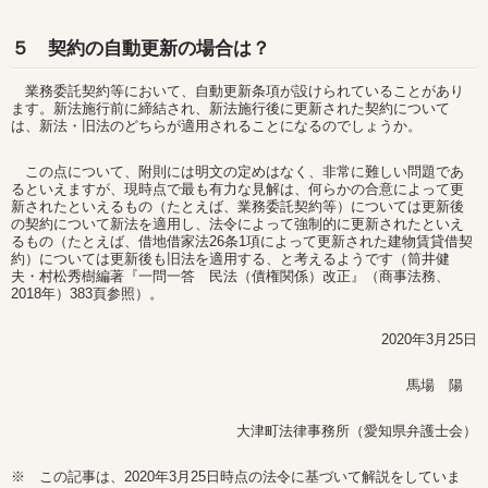
５ 契約の自動更新の場合は？
業務委託契約等において、自動更新条項が設けられていることがあり
ます。新法施行前に締結され、新法施行後に更新された契約について
は、新法・旧法のどちらが適用されることになるのでしょうか。
この点について、附則には明文の定めはなく、非常に難しい問題であ
るといえますが、現時点で最も有力な見解は、何らかの合意によって更
新されたといえるもの（たとえば、業務委託契約等）については更新後
の契約について新法を適用し、法令によって強制的に更新されたといえ
るもの（たとえば、借地借家法26条1項によって更新された建物賃貸借契
約）については更新後も旧法を適用する、と考えるようです（筒井健
夫・村松秀樹編著『一問一答 民法（債権関係）改正』（商事法務、
2018年）383頁参照）。
2020年3月25日
馬場 陽
大津町法律事務所（愛知県弁護士会）
※ この記事は、2020年3月25日時点の法令に基づいて解説をしていま