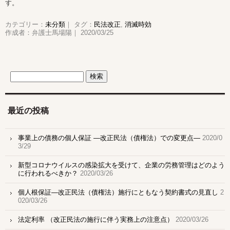
す。
カテゴリー：
未分類
｜ タグ：
民法改正
,
消滅時効
作成者：弁護士馬場陽｜ 2020/03/25
最近の投稿
事業上の債務の個人保証 ―改正民法（債権法）での変更点―
2020/0
3/29
新型コロナウイルスの感染拡大を受けて、企業の労務管理はどのよう
に行われるべきか？
2020/03/26
個人根保証―改正民法（債権法）施行にともなう契約書式の見直し
2
020/03/26
法定利率 （改正民法の施行に伴う実務上の注意点）
2020/03/26