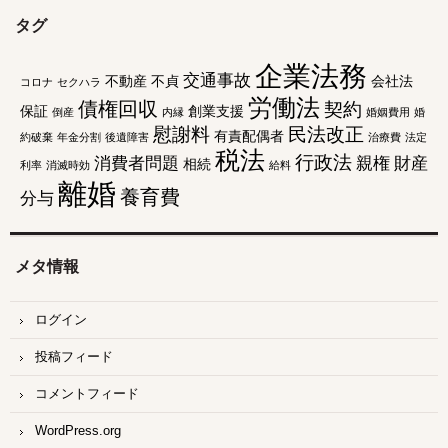
タグ
企業法務
交通事故
不動産
不貞
会社法
コロナ
セクハラ
労働法
債権回収
契約
保証
創業支援
倒産
内縁
婚姻費用
婚
慰謝料
民法改正
有責配偶者
約破棄
年金分割
後遺障害
治療費
法定
税法
行政法
消費者問題
親権
財産
相続
利率
消滅時効
給料
離婚
養育費
分与
メタ情報
ログイン
投稿フィード
コメントフィード
WordPress.org