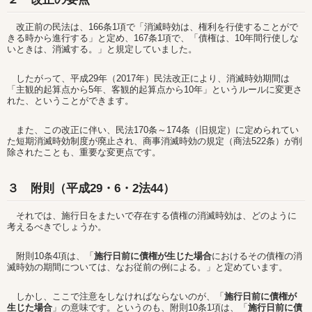
改正前の民法は、166条1項で「消滅時効は、権利を行使することがで
きる時から進行する」と定め、167条1項で、「債権は、10年間行使しな
いときは、消滅する。」と規定していました。
したがって、平成29年（2017年）民法改正により、消滅時効期間は
「主観的起算点から5年、客観的起算点から10年」というルールに変更さ
れた、ということができます。
また、この改正に伴い、民法170条～174条（旧規定）に定められてい
た短期消滅時効制度が廃止され、商事消滅時効の規定（商法522条）が削
除されたことも、重要な変更点です。
３ 附則（平成29・6・2法44）
それでは、施行日をまたいで存在する債権の消滅時効は、どのように
考えるべきでしょうか。
附則10条4項は、「
施行日前に債権が生じた場合
におけるその債権の消
滅時効の期間については、なお従前の例による。」と定めています。
しかし、ここで注意をしなければならないのが、「
施行日前に債権が
生じた場合
」の意味です。というのも、附則10条1項は、「
施行日前に債