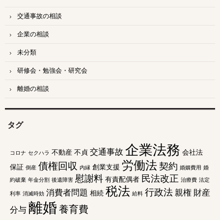
交通事故の相談
企業の相談
未分類
研修会・勉強会・研究会
離婚の相談
タグ
企業法務
交通事故
不動産
不貞
会社法
コロナ
セクハラ
労働法
債権回収
契約
保証
創業支援
倒産
内縁
婚姻費用
婚
慰謝料
民法改正
有責配偶者
約破棄
年金分割
後遺障害
治療費
法定
税法
行政法
消費者問題
親権
財産
相続
利率
消滅時効
給料
離婚
養育費
分与